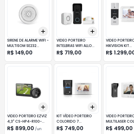
Add
Add
+
3
+
5
+
10
+
3
+
5
+
10
SIRENE DE ALARME WIFI -
VIDEO PORTEIRO
VIDEO PORTEIR
MULTISOM SE232
INTELBRAS WIFI ALLO
HIKVISION KIT
MULTILASER
W5+
ANALOGICO DS
R$ 149,00
R$ 719,00
R$ 1.299,0
KIS202T
Add
Add
+
3
+
5
+
10
+
3
+
5
+
10
VIDEO PORTEIRO EZVIZ
KIT VÍDEO PORTEIRO
VIDEO PORTEIR
4,3" CS-HP4-R100-
COLORIDO 7
MULTILASER COL
6E2WPFBS
POLEGADAS MULTI
7" SE409
R$ 899,00
R$ 749,00
R$ 499,00
/
un