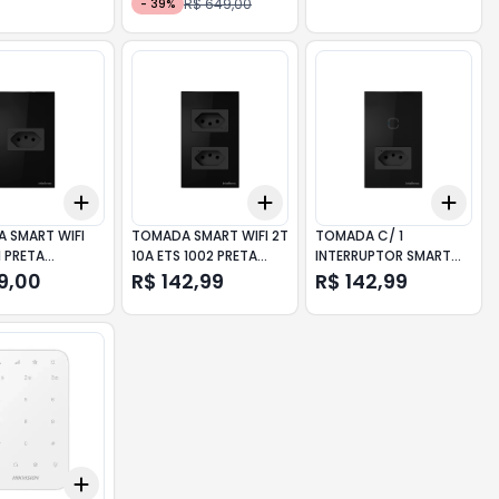
R$ 649,00
-
39
%
Add
Add
Add
10
+
3
+
5
+
10
+
3
+
5
+
10
+
3
 SMART WIFI
TOMADA SMART WIFI 2T
TOMADA C/ 1
1 PRETA
10A ETS 1002 PRETA
INTERRUPTOR SMART
AS
INTELBRAS
WIFI ETS 2001 PRETA
9,00
R$ 142,99
R$ 142,99
INTELBRAS
Add
10
+
3
+
5
+
10