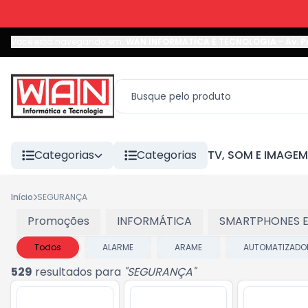
Você está navegando em:
WAN INFORMATICA E TECNOLOGIA
-
Av. P
Categorias
Categorias
TV, SOM E IMAGEM
Início
SEGURANÇA
Promoções
INFORMÁTICA
SMARTPHONES E
Todos
ALARME
ARAME
AUTOMATIZADO
529
resultados para
"
SEGURANÇA
"