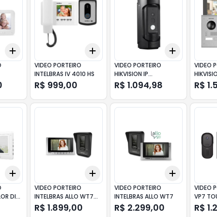
Add
Add
Add
+
3
+
5
+
10
+
3
+
5
+
10
+
3
+
5
+
O
VIDEO PORTEIRO
VIDEO PORTEIRO
VIDEO 
INTELBRAS IV 4010 HS
HIKVISION IP
HIKVISI
-
ANTIVANDALISMO DS-
DS-KIS
0
R$ 999,00
R$ 1.094,98
R$ 1.
KB8113-IME1
Add
Add
Add
+
3
+
5
+
10
+
3
+
5
+
10
+
3
+
5
+
O
VIDEO PORTEIRO
VIDEO PORTEIRO
VIDEO 
OR DISP
INTELBRAS ALLO WT7
INTELBRAS ALLO WT7
VP7 TO
LITE
R$ 1.899,00
R$ 2.299,00
R$ 1.