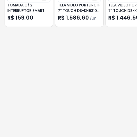
TOMADA C/ 2
TELA VIDEO PORTEIRO IP
TELA VIDEO POR
INTERRUPTOR SMART
7" TOUCH DS-KH9310-
7" TOUCH DS-K
WIFI ETS 2002 PRETA
WTE1 HIKVISION
WTE1 HIKVISION
R$ 159,00
R$ 1.586,60
R$ 1.446,5
/
un
INTELBRAS