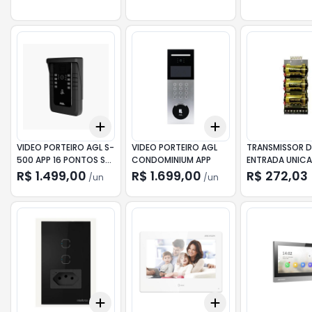
Add
Add
+
3
+
5
+
10
+
3
+
5
+
10
VIDEO PORTEIRO AGL S-
VIDEO PORTEIRO AGL
TRANSMISSOR D
500 APP 16 PONTOS S/
CONDOMINIUM APP
ENTRADA UNICA
MONITOR
I1 WE AX PRO HI
R$ 1.499,00
R$ 1.699,00
R$ 272,03
/
un
/
un
Add
Add
+
3
+
5
+
10
+
3
+
5
+
10