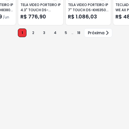
TEIRO IP
TELA VIDEO PORTEIRO IP
TELA VIDEO PORTEIRO IP
TECLADO
H8380-
4.3" TOUCH DS-
7" TOUCH DS-KH6350-
WE AX P
KH6110-WE1 HIKVISION
WTE1 HIKVISION
9
R$ 776,90
R$ 1.086,03
R$ 4
/
un
Próxima
1
2
3
4
5
…
18