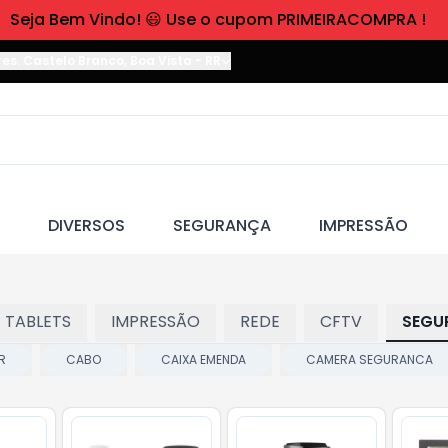
Seja Bem Vindo! 😃 Use o cupom PRIMEIRACOMPRA !
res. Castelo Branco
,
Boa Vista
-
RR
DIVERSOS
SEGURANÇA
IMPRESSÃO
 TABLETS
IMPRESSÃO
REDE
CFTV
SEGU
R
CABO
CAIXA EMENDA
CAMERA SEGURANCA