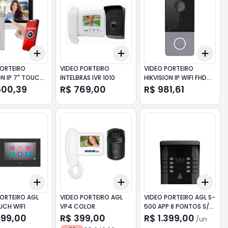
Add
Add
Add
10
+
3
+
5
+
10
+
3
+
5
+
10
+
3
PORTEIRO
VIDEO PORTEIRO
VIDEO PORTEIRO
ON IP 7" TOUCH
INTELBRAS IVR 1010
HIKVISION IP WIFI FHD
703Y-P
DS-KV6113-WPE1
500,39
R$ 769,00
R$ 981,61
Add
Add
Add
10
+
3
+
5
+
10
+
3
+
5
+
10
+
3
PORTEIRO AGL
VIDEO PORTEIRO AGL
VIDEO PORTEIRO AGL S-
UCH WIFI
VP4 COLOR
500 APP 8 PONTOS S/
MONITOR
299,00
R$ 399,00
R$ 1.399,00
/
un