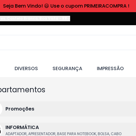
Seja Bem Vindo! 😃 Use o cupom PRIMEIRACOMPRA !
res. Castelo Branco
,
Boa Vista
-
RR
DIVERSOS
SEGURANÇA
IMPRESSÃO
partamentos
Promoções
INFORMÁTICA
ADAPTADOR, APRESENTADOR, BASE PARA NOTEBOOK, BOLSA, CABO