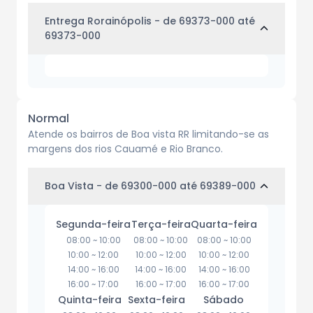
Entrega Rorainópolis
- de 69373-000 até
69373-000
Normal
Atende os bairros de Boa vista RR limitando-se as
margens dos rios Cauamé e Rio Branco.
Boa Vista
- de 69300-000 até 69389-000
Segunda-feira
Terça-feira
Quarta-feira
08:00
~
10:00
08:00
~
10:00
08:00
~
10:00
10:00
~
12:00
10:00
~
12:00
10:00
~
12:00
14:00
~
16:00
14:00
~
16:00
14:00
~
16:00
16:00
~
17:00
16:00
~
17:00
16:00
~
17:00
Quinta-feira
Sexta-feira
Sábado