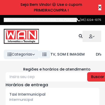
Seja Bem Vindo! 😃 Use o cupom
PRIMEIRACOMPRA !
WAN INFORMATICA E TECNOLOGIA
-
Av. Pres. Castelo Branco
(95) 3224-1075
,
Boa 
Categorias
TV, SOM E IMAGEM
DIVE
Regiões e horários de atendimento
Buscar
Horários de entrega
Taxi Intermunicipal
Intermunicipal