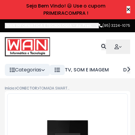
Seja Bem Vindo! 😃 Use o cupom
PRIMEIRACOMPRA !
WAN INFORMATICA E TECNOLOGIA
-
Av. Pres. Castelo Branco
(95) 3224-1075
,
Boa 
Categorias
TV, SOM E IMAGEM
DIVE
Início
CONECTOR
TOMADA SMART WIFI 2T 10A ETS 1002 PRETA INTELBRAS