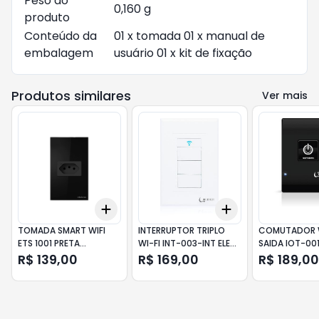
Peso do
0,160 g
produto
Conteúdo da
01 x tomada 01 x manual de
embalagem
usuário 01 x kit de fixação
Produtos similares
Ver mais
Add
Add
+
3
+
5
+
10
+
3
+
5
+
10
TOMADA SMART WIFI
INTERRUPTOR TRIPLO
COMUTADOR W
ETS 1001 PRETA
WI-FI INT-003-INT ELET
SAIDA IOT-00
INTELBRAS
LIDER
APARELHO LID
R$ 139,00
R$ 169,00
R$ 189,00