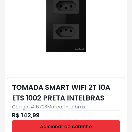
TOMADA SMART WIFI 2T 10A
ETS 1002 PRETA INTELBRAS
Código: #
16723
Marca:
Intelbras
R$ 142,99
Adicionar ao carrinho
Subtotal:
R$ 0