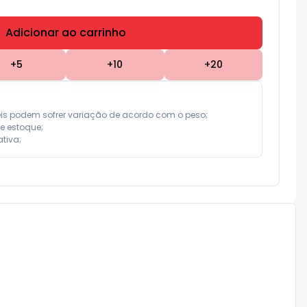
Adicionar ao carrinho
Subtotal:
R$ 0,00
+
5
+
10
+
20
eis podem sofrer variação de acordo com o peso;

e estoque;

tiva;