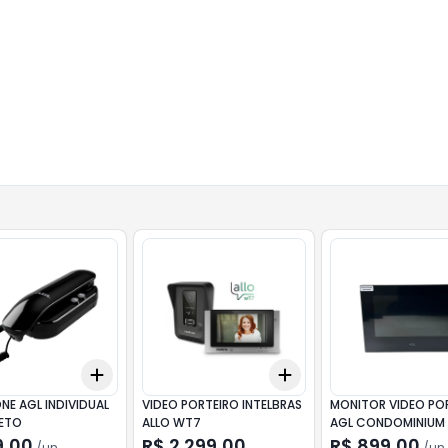
Add
Add
10
+
3
+
5
+
10
+
3
+
5
+
10
NE AGL INDIVIDUAL
VIDEO PORTEIRO INTELBRAS
MONITOR VIDEO PO
RETO
ALLO WT7
AGL CONDOMINIUM
9,00
R$ 2.299,00
R$ 899,00
/
un
/
un