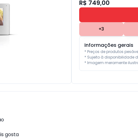
R$ 749,00
+
3
Informações gerais
* Preços de produtos pesáv
* Sujeito à disponibilidade d
* Imagem meramente ilustra
o

s gosta
