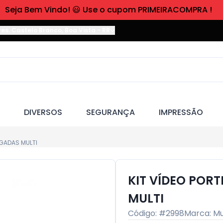
Seja Bem Vindo! 😃 Use o cupom PRIMEIRACOMPRA !
res. Castelo Branco
,
Boa Vista
-
RR
DIVERSOS
SEGURANÇA
IMPRESSÃO
EGADAS MULTI
KIT VÍDEO POR
MULTI
Código: #
2998
Marca:
Mu