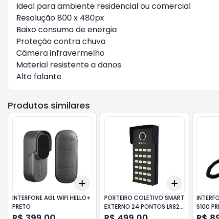
Ideal para ambiente residencial ou comercial

Resolução 800 x 480px

Baixo consumo de energia

Proteção contra chuva

Câmera infravermelho

Material resistente a danos

Alto falante
Produtos similares
Add
Add
+
3
+
5
+
10
+
3
+
5
+
INTERFONE AGL WIFI HELLO+
PORTEIRO COLETIVO SMART
INTERFO
PRETO
EXTERNO 24 PONTOS LR824
S100 P
LIDER
R$ 399,00
R$ 499,00
R$ 8