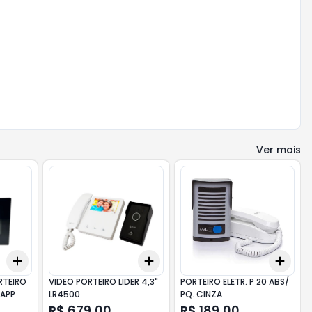
Ver mais
Add
Add
Add
+
3
+
5
+
10
+
3
+
5
+
10
+
3
RTEIRO
VIDEO PORTEIRO LIDER 4,3"
PORTEIRO ELETR. P 20 ABS/
 APP
LR4500
PQ. CINZA
R$ 679,00
R$ 189,00