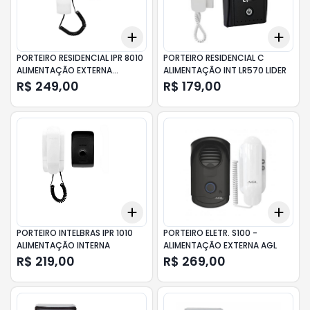
Add
Add
+
3
+
5
+
10
+
3
PORTEIRO RESIDENCIAL IPR 8010
PORTEIRO RESIDENCIAL C
ALIMENTAÇÃO EXTERNA
ALIMENTAÇÃO INT LR570 LIDER
INTELBRAS
R$ 249,00
R$ 179,00
Add
Add
+
3
+
5
+
10
+
3
PORTEIRO INTELBRAS IPR 1010
PORTEIRO ELETR. S100 -
ALIMENTAÇÃO INTERNA
ALIMENTAÇÃO EXTERNA AGL
R$ 219,00
R$ 269,00