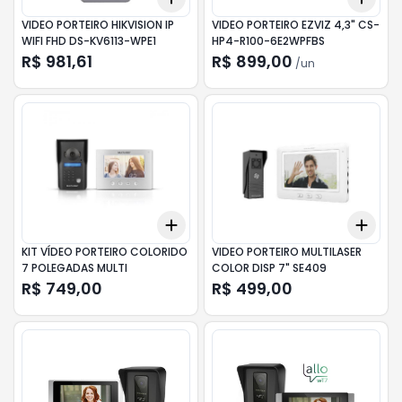
VIDEO PORTEIRO HIKVISION IP
VIDEO PORTEIRO EZVIZ 4,3" CS-
WIFI FHD DS-KV6113-WPE1
HP4-R100-6E2WPFBS
R$ 981,61
R$ 899,00
/
un
Add
Add
+
3
+
5
+
10
+
3
KIT VÍDEO PORTEIRO COLORIDO
VIDEO PORTEIRO MULTILASER
7 POLEGADAS MULTI
COLOR DISP 7" SE409
R$ 749,00
R$ 499,00