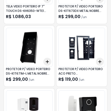
TELA VIDEO PORTEIRO IP 7"
PROTETOR P/ VIDEO PORTEIRO
TOUCH DS-KH6350-WTE1
DS-K1T673DX METAL NOBRE
HIKVISION
MT-4014
R$ 1.086,03
R$ 299,00
/
un
Add
Add
+
3
+
5
+
10
+
3
PROTETOR P/ VIDEO PORTEIRO
PROTETOR P/ VIDEO PORTEIRO
DS-K1T671M-L METAL NOBRE
ACO PRETO
MT-4013
(HIK/INTELB./CONT.ID)
R$ 299,00
R$ 119,00
/
un
/
un