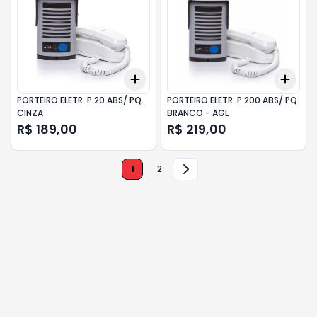
Add
Add
+
3
+
5
+
10
+
3
PORTEIRO ELETR. P 20 ABS/ PQ.
PORTEIRO ELETR. P 200 ABS/ PQ.
CINZA
BRANCO - AGL
R$ 189,00
R$ 219,00
1
2