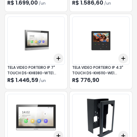
HIKVISION
R$ 1.699,00
R$ 1.586,60
/
un
/
un
Add
Add
+
3
+
5
+
10
+
3
TELA VIDEO PORTEIRO IP 7"
TELA VIDEO PORTEIRO IP 4.3"
TOUCH DS-KH8380-WTE1
TOUCH DS-KH6110-WE1
HIKVISION
HIKVISION
R$ 1.446,59
R$ 776,90
/
un
Add
Add
+
3
+
5
+
10
+
3