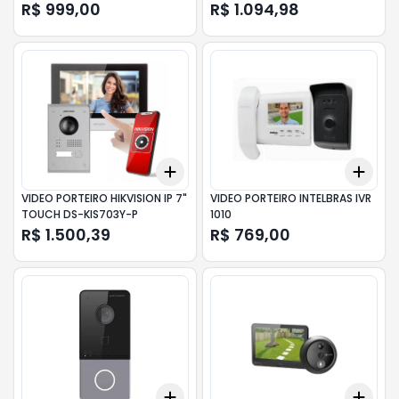
IME1
R$ 999,00
R$ 1.094,98
Add
Add
+
3
+
5
+
10
+
3
VIDEO PORTEIRO HIKVISION IP 7"
VIDEO PORTEIRO INTELBRAS IVR
TOUCH DS-KIS703Y-P
1010
R$ 1.500,39
R$ 769,00
Add
Add
+
3
+
5
+
10
+
3