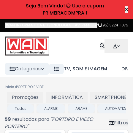
Seja Bem Vindo! 😃 Use o cupom
PRIMEIRACOMPRA !
WAN INFORMATICA E TECNOLOGIA
-
Av. Pres. Castelo Branco
(95) 3224-1075
,
Boa 
Categorias
TV, SOM E IMAGEM
DIVE
Início
PORTEIRO E VIDEO PORTEIRO
Promoções
INFORMÁTICA
SMARTPHONES E
Todos
ALARME
ARAME
AUTOMATIZADO
59
resultados para
"
PORTEIRO E VIDEO
Filtros
PORTEIRO
"