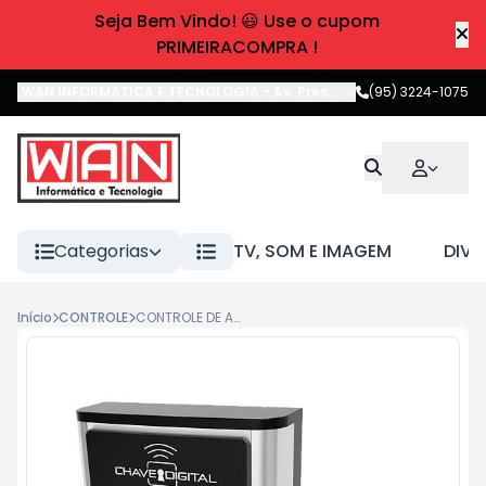
Seja Bem Vindo! 😃 Use o cupom
PRIMEIRACOMPRA !
WAN INFORMATICA E TECNOLOGIA
-
Av. Pres. Castelo Branco
(95) 3224-1075
,
Boa 
Categorias
TV, SOM E IMAGEM
DIVE
Início
CONTROLE
CONTROLE DE ACESSO CA500 CARD/PC AGL