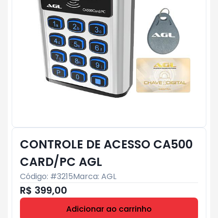
CONTROLE DE ACESSO CA500
CARD/PC AGL
Código: #
3215
Marca:
AGL
R$ 399,00
Adicionar ao carrinho
Subtotal:
R$ 0