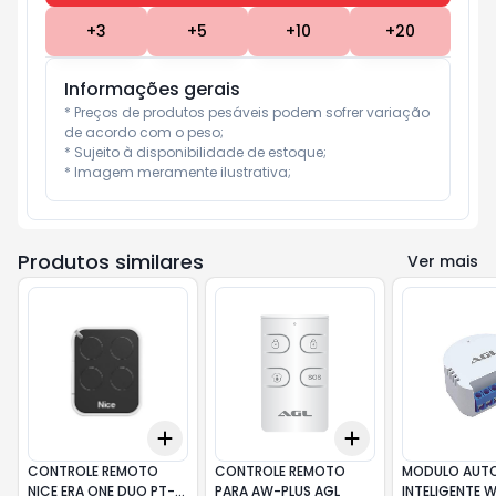
+
3
+
5
+
10
+
20
Informações gerais
* Preços de produtos pesáveis podem sofrer variação 
de acordo com o peso;

* Sujeito à disponibilidade de estoque;

* Imagem meramente ilustrativa;
Produtos similares
Ver mais
Add
Add
+
3
+
5
+
10
+
3
+
5
+
10
CONTROLE REMOTO
CONTROLE REMOTO
MODULO AUT
NICE ERA ONE DUO PT-
PARA AW-PLUS AGL
INTELIGENTE WI