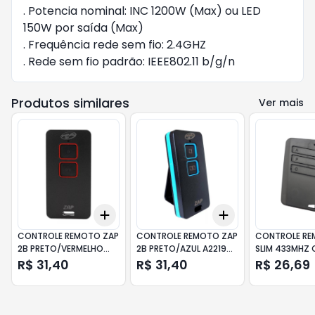
. Potencia nominal: INC 1200W (Max) ou LED
150W por saída (Max)
. Frequência rede sem fio: 2.4GHZ
. Rede sem fio padrão: IEEE802.11 b/g/n
Produtos similares
Ver mais
Add
Add
+
3
+
5
+
10
+
3
+
5
+
10
CONTROLE REMOTO ZAP
CONTROLE REMOTO ZAP
CONTROLE RE
2B PRETO/VERMELHO
2B PRETO/AZUL A22190
SLIM 433MHZ 
A22202 PPA
PPA
PRETO CITROX
R$ 31,40
R$ 31,40
R$ 26,69