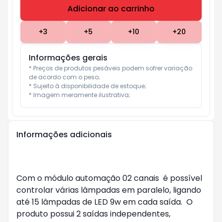
Adicionar ao carrinho
Subtotal:
R$ 0
+
3
+
5
+
10
+
20
Informações gerais
* Preços de produtos pesáveis podem sofrer variação 
de acordo com o peso;

* Sujeito à disponibilidade de estoque;

* Imagem meramente ilustrativa;
Informações adicionais
Com o módulo automação 02 canais é possível
controlar várias lâmpadas em paralelo, ligando
até 15 lâmpadas de LED 9w em cada saída. O
produto possui 2 saídas independentes,