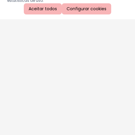
estatísticas de uso.
Aceitar todos
Configurar cookies
Aproveite as nossas promoções!
Cadastre seu e-mail e receba ofertas exclusivas.