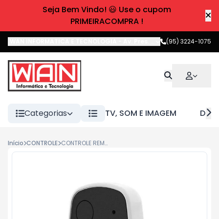
Seja Bem Vindo! 😃 Use o cupom
PRIMEIRACOMPRA !
WAN INFORMATICA E TECNOLOGIA
-
Av. Pres. Castelo Branco
(95) 3224-1075
,
Boa 
Categorias
TV, SOM E IMAGEM
DIVE
Início
CONTROLE
CONTROLE REMOTO DIG RF OPEN TECH PRETO 20006500 NICE