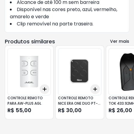
Alcance de até 100 m sem barreira
Disponível nas cores preto, azul, vermelho,
amarelo e verde
Clip removível na parte traseira.
Produtos similares
Ver mais
Add
Add
+
3
+
5
+
10
+
3
+
5
+
10
CONTROLE REMOTO
CONTROLE REMOTO
CONTROLE R
PARA AW-PLUS AGL
NICE ERA ONE DUO PT-
TOK 433.92M
10 NICE
A408699 PPA
R$ 55,00
R$ 30,00
R$ 26,00