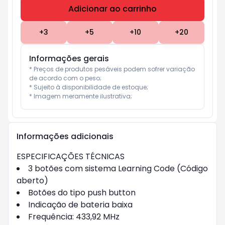
Adicionar ao carrinho
Subtotal:
R$ 0
+
3
+
5
+
10
+
20
Informações gerais
* Preços de produtos pesáveis podem sofrer variação 
de acordo com o peso;

* Sujeito à disponibilidade de estoque;

* Imagem meramente ilustrativa;
Informações adicionais
ESPECIFICAÇÕES TÉCNICAS
3 botões com sistema Learning Code (Código
aberto)
Botões do tipo push button
Indicação de bateria baixa
Frequência: 433,92 MHz