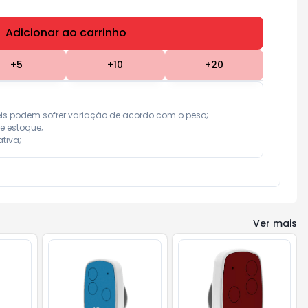
Adicionar ao carrinho
Subtotal:
R$ 0,00
+
5
+
10
+
20
eis podem sofrer variação de acordo com o peso;

e estoque;

tiva;
Ver mais