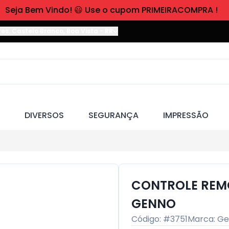
Seja Bem Vindo! 😃 Use o cupom PRIMEIRACOMPRA !
res. Castelo Branco
,
Boa Vista
-
RR
DIVERSOS
SEGURANÇA
IMPRESSÃO
CONTROLE REM
GENNO
Código: #
3751
Marca:
Ge