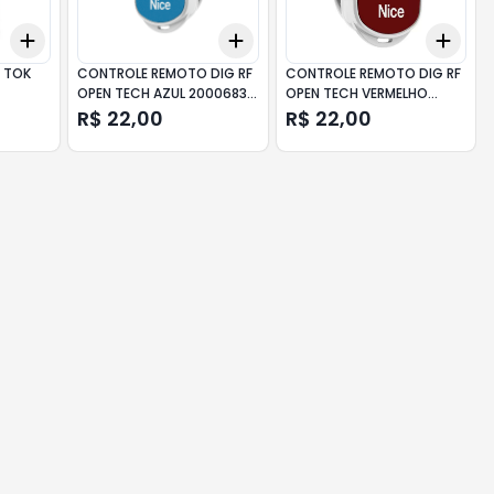
Add
Add
Add
+
3
+
5
+
10
+
3
+
5
+
10
+
3
 TOK
CONTROLE REMOTO DIG RF
CONTROLE REMOTO DIG RF
OPEN TECH AZUL 20006834
OPEN TECH VERMELHO
NICE
20006843 NICE
R$ 22,00
R$ 22,00