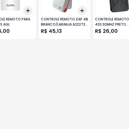
Add
Add
10
+
3
+
5
+
10
+
3
+
5
+
10
LE REMOTO PARA
CONTROLE REMOTO ZAP 4B
CONTROLE REMOTO
S AGL
BRANCO/LARANJA A22273
433.92MHZ PRETO
PPA
A408699 PPA
5,00
R$ 45,13
R$ 26,00