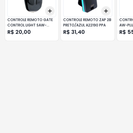
Add
Add
+
3
+
5
+
10
+
3
+
5
+
CONTROLE REMOTO GATE
CONTROLE REMOTO ZAP 2B
CONTRO
CONTROL LIGHT SAW-
PRETO/AZUL A22190 PPA
AW-PLU
PRETO-GENNO
R$ 20,00
R$ 31,40
R$ 5