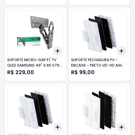
Add
Add
+
3
+
5
+
10
+
3
SUPORTE MICRO-GAP P/ TV
SUPORTE FECHADURA PV -
QLED SAMSUNG 49" A 65 079-
ENCAIXE - PRETO VD-VD AGL
0013 PIX
R$ 229,00
R$ 99,00
Add
Add
+
3
+
5
+
10
+
3