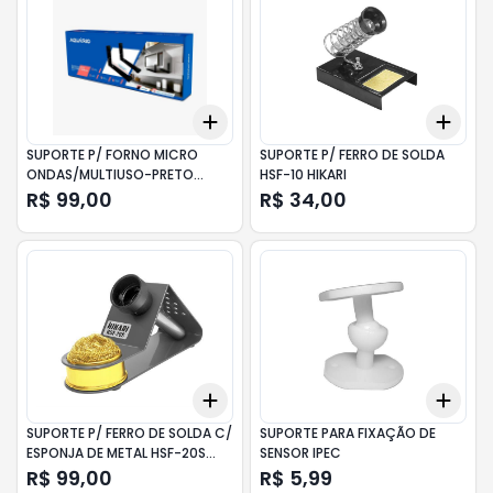
Add
Add
+
3
+
5
+
10
+
3
SUPORTE P/ FORNO MICRO
SUPORTE P/ FERRO DE SOLDA
ONDAS/MULTIUSO-PRETO
HSF-10 HIKARI
SMO-101 AQUARIO
R$ 99,00
R$ 34,00
Add
Add
+
3
+
5
+
10
+
3
SUPORTE P/ FERRO DE SOLDA C/
SUPORTE PARA FIXAÇÃO DE
ESPONJA DE METAL HSF-20S
SENSOR IPEC
HIKARI
R$ 99,00
R$ 5,99