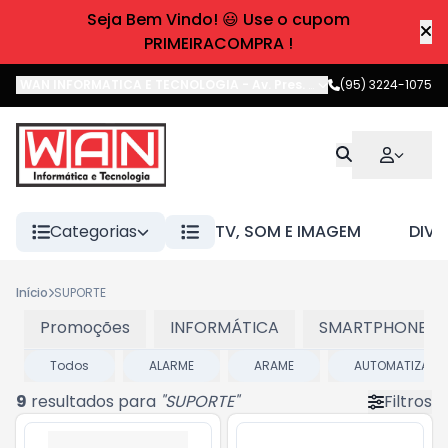
Seja Bem Vindo! 😃 Use o cupom
PRIMEIRACOMPRA !
WAN INFORMATICA E TECNOLOGIA
-
Av. Pres. Castelo Branco
(95) 3224-1075
,
Boa 
Categorias
TV, SOM E IMAGEM
DIVE
Início
SUPORTE
Promoções
INFORMÁTICA
SMARTPHONES E
Todos
ALARME
ARAME
AUTOMATIZADO
9
resultados para
"
SUPORTE
"
Filtros