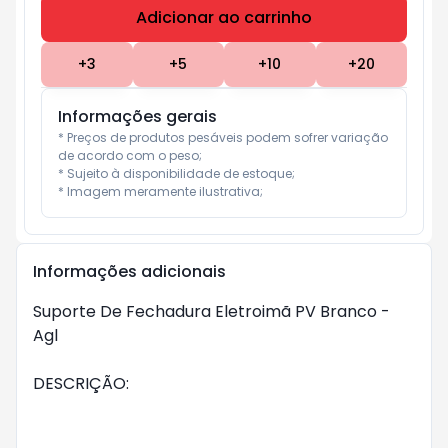
Adicionar ao carrinho
Subtotal:
R$ 0
+
3
+
5
+
10
+
20
Informações gerais
* Preços de produtos pesáveis podem sofrer variação 
de acordo com o peso;

* Sujeito à disponibilidade de estoque;

* Imagem meramente ilustrativa;
Informações adicionais
Suporte De Fechadura Eletroimã PV Branco -
Agl
DESCRIÇÃO: