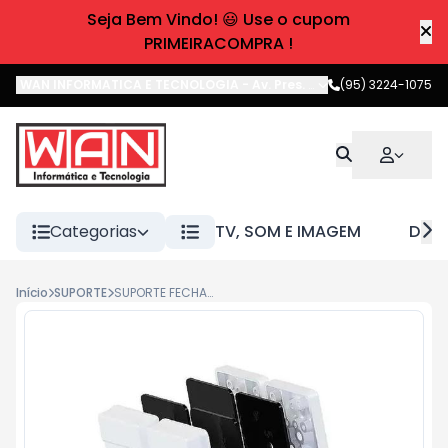
Seja Bem Vindo! 😃 Use o cupom
PRIMEIRACOMPRA !
WAN INFORMATICA E TECNOLOGIA
-
Av. Pres. Castelo Branco
(95) 3224-1075
,
Boa 
Categorias
TV, SOM E IMAGEM
DIVE
Início
SUPORTE
SUPORTE FECHADURA PV - ENCAIXE - BRANCO VD-VD AGL