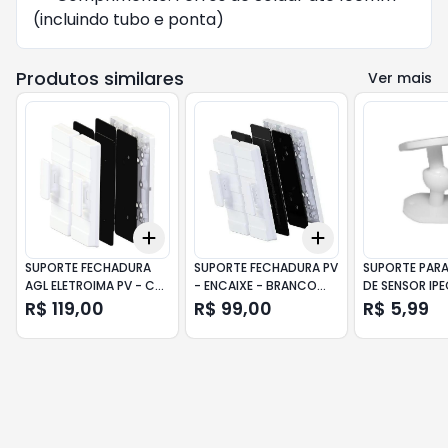
(incluindo tubo e ponta)
Produtos similares
Ver mais
Add
Add
+
3
+
5
+
10
+
3
+
5
+
10
SUPORTE FECHADURA
SUPORTE FECHADURA PV
SUPORTE PARA
AGL ELETROIMA PV - C/
- ENCAIXE - BRANCO
DE SENSOR IP
PUXADOR
VD-VD AGL
R$ 119,00
R$ 99,00
R$ 5,99