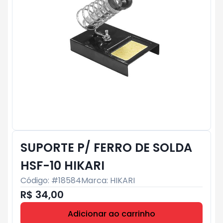
SUPORTE P/ FERRO DE SOLDA
HSF-10 HIKARI
Código: #
18584
Marca:
HIKARI
R$ 34,00
Adicionar ao carrinho
Subtotal:
R$ 0