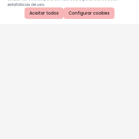
estatísticas de uso.
Aceitar todos
Configurar cookies
Aproveite as nossas promoções!
Cadastre seu e-mail e receba ofertas exclusivas.