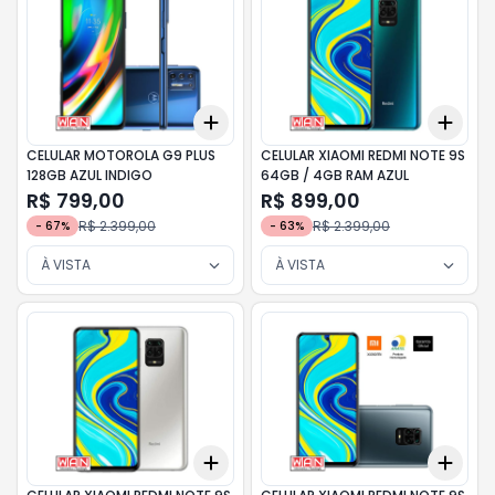
Add
Add
+
3
+
5
+
10
+
3
CELULAR MOTOROLA G9 PLUS
CELULAR XIAOMI REDMI NOTE 9S
128GB AZUL INDIGO
64GB / 4GB RAM AZUL
R$ 799,00
R$ 899,00
R$ 2.399,00
R$ 2.399,00
-
67
%
-
63
%
À VISTA
À VISTA
Add
Add
+
3
+
5
+
10
+
3