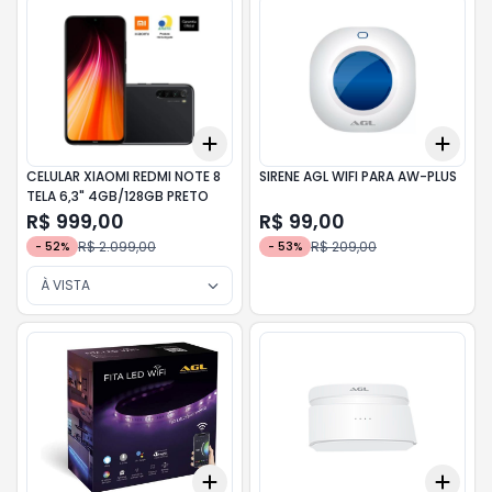
Add
Add
+
3
+
5
+
10
+
3
CELULAR XIAOMI REDMI NOTE 8
SIRENE AGL WIFI PARA AW-PLUS
TELA 6,3" 4GB/128GB PRETO
R$ 999,00
R$ 99,00
R$ 2.099,00
R$ 209,00
-
52
%
-
53
%
À VISTA
Add
Add
+
3
+
5
+
10
+
3