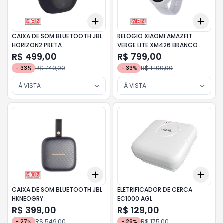
Add
Add
+
3
+
5
+
10
+
3
CAIXA DE SOM BLUETOOTH JBL
RELOGIO XIAOMI AMAZFIT
HORIZON2 PRETA
VERGE LITE XM426 BRANCO
R$ 499,00
R$ 799,00
R$ 749,00
R$ 1.199,00
-
33
%
-
33
%
À VISTA
À VISTA
Add
Add
+
3
+
5
+
10
+
3
CAIXA DE SOM BLUETOOTH JBL
ELETRIFICADOR DE CERCA
HKNEOGRY
EC1000 AGL
R$ 399,00
R$ 129,00
R$ 549,00
R$ 175,00
-
27
%
-
26
%