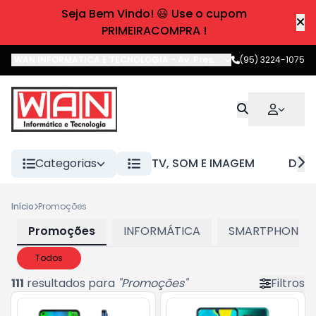
Seja Bem Vindo! 😃 Use o cupom
PRIMEIRACOMPRA !
WAN INFORMATICA E TECNOLOGIA
-
Av. Pres. Castelo Branco
(95) 3224-1075
,
Boa 
Categorias
TV, SOM E IMAGEM
DIVE
Início
Promoções
Promoções
INFORMÁTICA
SMARTPHONES E
Todos
111
resultados para
"
Promoções
"
Filtros