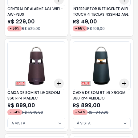
CENTRAL DE ALARME AGL WIFI -
INTERRUPTOR INTELIGENTE WIFI
AW-PLUS
TOUCH 4 TECLAS 433MHZ AGL
R$ 229,00
R$ 49,00
R$ 525,00
R$ 109,00
-
56
%
-
55
%
Add
Add
+
3
+
5
+
10
+
3
CAIXA DE SOM BT LG XBOOM
CAIXA DE SOM BT LG XBOOM
360 RP4 MALBEC
360 RP4 VERDEJO
R$ 899,00
R$ 899,00
R$ 1.949,00
R$ 1.949,00
-
54
%
-
54
%
À VISTA
À VISTA