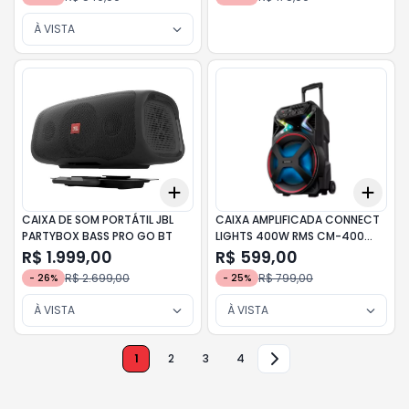
À VISTA
Add
Add
+
3
+
5
+
10
+
3
CAIXA DE SOM PORTÁTIL JBL
CAIXA AMPLIFICADA CONNECT
PARTYBOX BASS PRO GO BT
LIGHTS 400W RMS CM-400
MONDIAL
R$ 1.999,00
R$ 599,00
R$ 2.699,00
R$ 799,00
-
26
%
-
25
%
À VISTA
À VISTA
1
2
3
4