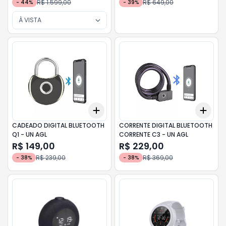
R$ 1.599,00
R$ 649,00
-
44
%
-
39
%
À VISTA
Add
Add
+
3
+
5
+
10
+
3
CADEADO DIGITAL BLUETOOTH
CORRENTE DIGITAL BLUETOOTH
Q1 - UN AGL
CORRENTE C3 - UN AGL
R$ 149,00
R$ 229,00
R$ 239,00
R$ 369,00
-
38
%
-
38
%