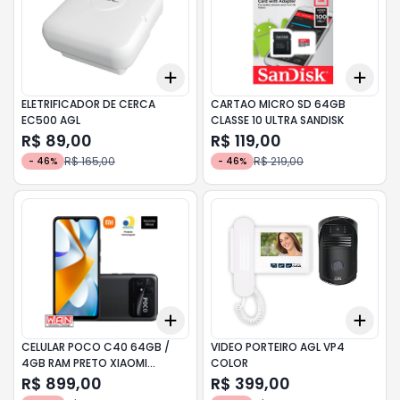
Add
Add
+
3
+
5
+
10
+
3
ELETRIFICADOR DE CERCA
CARTAO MICRO SD 64GB
EC500 AGL
CLASSE 10 ULTRA SANDISK
R$ 89,00
R$ 119,00
R$ 165,00
R$ 219,00
-
46
%
-
46
%
Add
Add
+
3
+
5
+
10
+
3
CELULAR POCO C40 64GB /
VIDEO PORTEIRO AGL VP4
4GB RAM PRETO XIAOMI
COLOR
CX348PRE
R$ 899,00
R$ 399,00