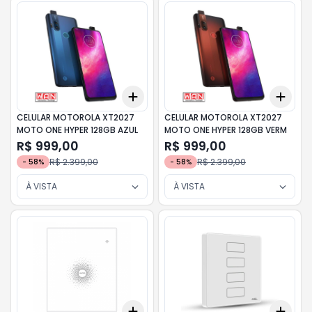
Add
Add
+
3
+
5
+
10
+
3
CELULAR MOTOROLA XT2027
CELULAR MOTOROLA XT2027
MOTO ONE HYPER 128GB AZUL
MOTO ONE HYPER 128GB VERM
R$ 999,00
R$ 999,00
R$ 2.399,00
R$ 2.399,00
-
58
%
-
58
%
À VISTA
À VISTA
Add
Add
+
3
+
5
+
10
+
3