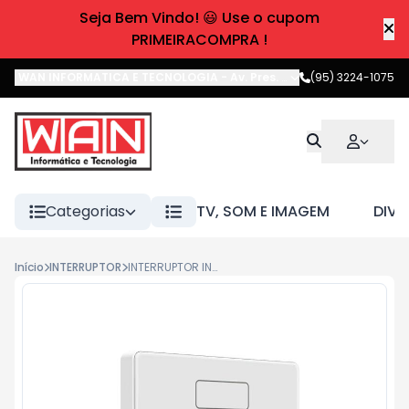
Seja Bem Vindo! 😃 Use o cupom
PRIMEIRACOMPRA !
WAN INFORMATICA E TECNOLOGIA
-
Av. Pres. Castelo Branco
(95) 3224-1075
,
Boa 
Categorias
TV, SOM E IMAGEM
DIVE
Início
INTERRUPTOR
INTERRUPTOR INTELIGENTE WIFI TOUCH 4 TECLAS 433MHZ AGL