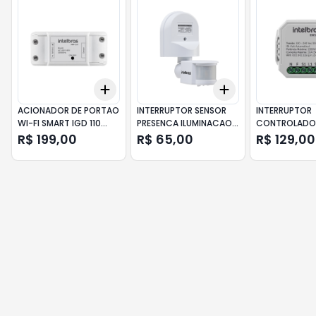
Add
Add
+
3
+
5
+
10
+
3
+
5
+
10
ACIONADOR DE PORTAO
INTERRUPTOR SENSOR
INTERRUPTOR
WI-FI SMART IGD 110
PRESENCA ILUMINACAO
CONTROLADOR 
INTELBRAS
ESP 180 INTELBRAS
EWS 222 INTE
R$ 199,00
R$ 65,00
R$ 129,00