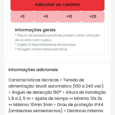
Adicionar ao carrinho
Subtotal:
R$ 0
+
3
+
5
+
10
+
20
Informações gerais
* Preços de produtos pesáveis podem sofrer variação 
de acordo com o peso;

* Sujeito à disponibilidade de estoque;

* Imagem meramente ilustrativa;
Informações adicionais
Características técnicas > Tensão de
alimentação: bivolt automático (100 a 240 vac)
> Ângulo de detecção 180° > Altura de instalação
1, 8 a 2, 5 m > Ajuste de tempo »» Mínimo: 10s 3s.
»» Máximo: 10min 3min > Grau de proteção IP44
(ambientes semiexternos) > Distância máxima