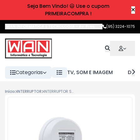
Seja Bem Vindo! 😃 Use o cupom
PRIMEIRACOMPRA !
WAN INFORMATICA E TECNOLOGIA
-
Av. Pres. Castelo Branco
(95) 3224-1075
,
Boa 
Categorias
TV, SOM E IMAGEM
DIVE
Início
INTERRUPTOR
INTERRUPTOR SENSOR PRESENCA ILUMINACAO ESP 180 INTELBRAS