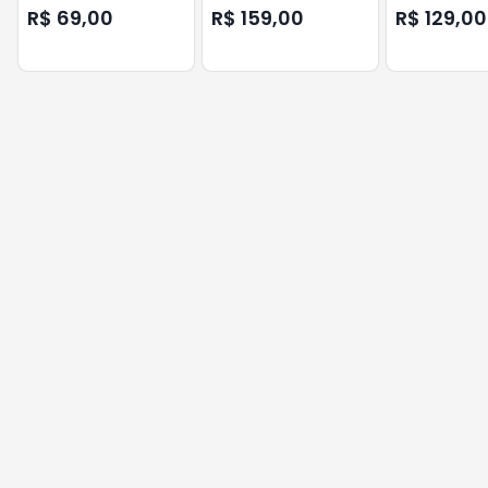
WIFI ECW 1000
TECLA AGL
EWS 222 INTE
R$ 69,00
R$ 159,00
R$ 129,00
INTELBRAS