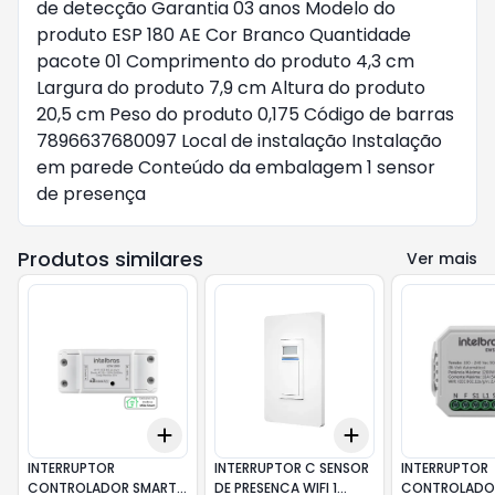
de detecção Garantia 03 anos Modelo do
produto ESP 180 AE Cor Branco Quantidade
pacote 01 Comprimento do produto 4,3 cm
Largura do produto 7,9 cm Altura do produto
20,5 cm Peso do produto 0,175 Código de barras
7896637680097 Local de instalação Instalação
em parede Conteúdo da embalagem 1 sensor
de presença
Produtos similares
Ver mais
Add
Add
+
3
+
5
+
10
+
3
+
5
+
10
INTERRUPTOR
INTERRUPTOR C SENSOR
INTERRUPTOR
CONTROLADOR SMART
DE PRESENCA WIFI 1
CONTROLADOR 