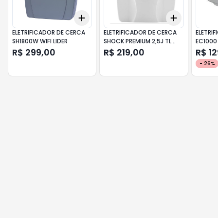
Add
Add
+
3
+
5
+
10
+
3
+
5
+
ELETRIFICADOR DE CERCA
ELETRIFICADOR DE CERCA
ELETRI
SH1800W WIFI LIDER
SHOCK PREMIUM 2,5J TL
EC1000
GENNO
R$ 299,00
R$ 219,00
R$ 1
-
26
%