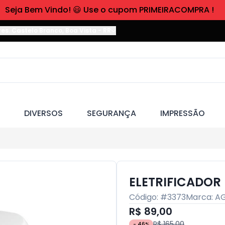
Seja Bem Vindo! 😃 Use o cupom PRIMEIRACOMPRA !
res. Castelo Branco
,
Boa Vista
-
RR
DIVERSOS
SEGURANÇA
IMPRESSÃO
ELETRIFICADOR
Código: #
3373
Marca:
A
R$ 89,00
R$ 165,00
-
46
%