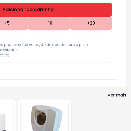
Adicionar ao carrinho
Subtotal:
R$ 0,00
+
5
+
10
+
20
eis podem sofrer variação de acordo com o peso;

e estoque;

tiva;
Ver mais