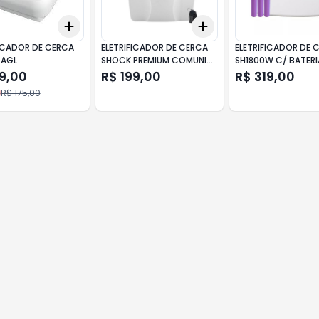
Add
Add
10
+
3
+
5
+
10
+
3
+
5
+
10
FICADOR DE CERCA
ELETRIFICADOR DE CERCA
ELETRIFICADOR DE 
 AGL
SHOCK PREMIUM COMUNIC
SH1800W C/ BATERI
2,5J TL GENNO
LITHIUM WIFI LIDER
29,00
R$ 199,00
R$ 319,00
R$ 175,00