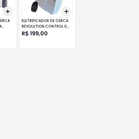
Add
Add
+
3
+
5
+
10
+
3
+
5
+
10
CERCA
ELETRIFICADOR DE CERCA
A
REVOLUTION CONTROL 0,6J
TL GENNO
R$ 199,00