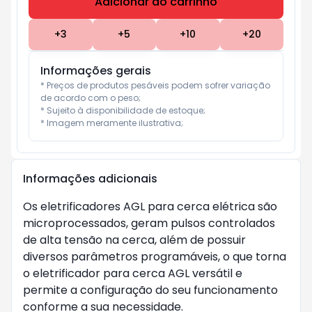
Adicionar ao carrinho
Subtotal:
R$ 0
+
3
+
5
+
10
+
20
Informações gerais
* Preços de produtos pesáveis podem sofrer variação 
de acordo com o peso;

* Sujeito à disponibilidade de estoque;

* Imagem meramente ilustrativa;
Informações adicionais
Os eletrificadores AGL para cerca elétrica são
microprocessados, geram pulsos controlados
de alta tensão na cerca, além de possuir
diversos parâmetros programáveis, o que torna
o eletrificador para cerca AGL versátil e
permite a configuração do seu funcionamento
conforme a sua necessidade.