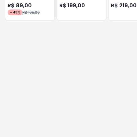
CONTROL 0,6J TL
2,5J TL GENNO
R$ 89,00
R$ 199,00
R$ 219,00
GENNO
R$ 165,00
-
46
%