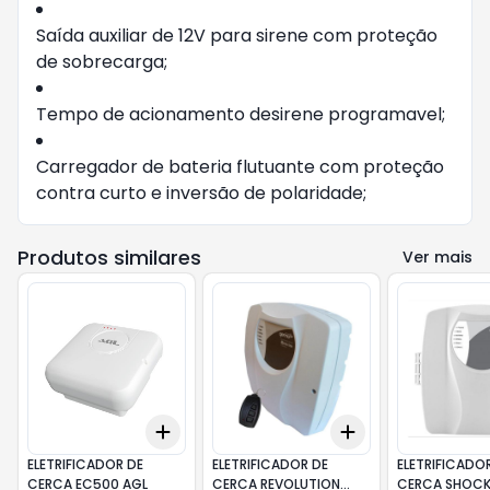
Saída auxiliar de 12V para sirene com proteção
de sobrecarga;
Tempo de acionamento desirene programavel;
Carregador de bateria flutuante com proteção
contra curto e inversão de polaridade;
Produtos similares
Ver mais
Add
Add
+
3
+
5
+
10
+
3
+
5
+
10
ELETRIFICADOR DE
ELETRIFICADOR DE
ELETRIFICADO
CERCA EC500 AGL
CERCA REVOLUTION
CERCA SHOCK