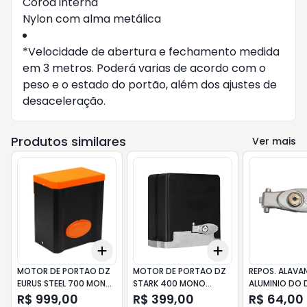
Coroa interna
Nylon com alma metálica
*Velocidade de abertura e fechamento medida
em 3 metros. Poderá varias de acordo com o
peso e o estado do portão, além dos ajustes de
desaceleração.
Produtos similares
Ver mais
Add
Add
+
3
+
5
+
10
+
3
+
5
+
10
MOTOR DE PORTAO DZ
MOTOR DE PORTAO DZ
REPOS. ALAVA
EURUS STEEL 700 MONO
STARK 400 MONO
ALUMINIO DO 
ANALOGICA 220V PPA
ANALOGICA 220V PPA
DZ RIO/DZ P01
R$ 999,00
R$ 399,00
R$ 64,00