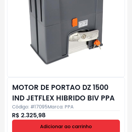
MOTOR DE PORTAO DZ 1500
IND JETFLEX HIBRIDO BIV PPA
Código: #
17095
Marca:
PPA
R$ 2.325,98
Adicionar ao carrinho
Subtotal:
R$ 0