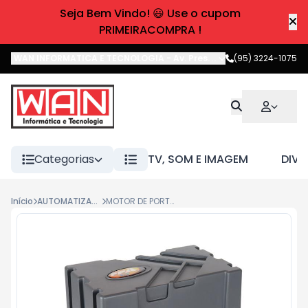
Seja Bem Vindo! 😃 Use o cupom
PRIMEIRACOMPRA !
WAN INFORMATICA E TECNOLOGIA
-
Av. Pres. Castelo Branco
(95) 3224-1075
,
Boa 
Categorias
TV, SOM E IMAGEM
DIVE
Início
AUTOMATIZADOR
MOTOR DE PORTAO DZ 1500 IND JETFLEX HIBRIDO BIV PPA