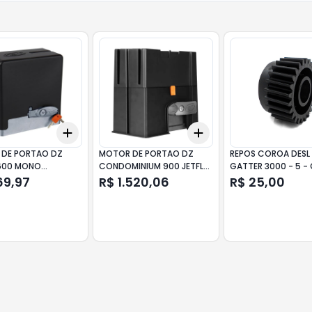
Add
Add
10
+
3
+
5
+
10
+
3
+
5
+
10
DE PORTAO DZ
MOTOR DE PORTAO DZ
REPOS COROA DESL
600 MONO
CONDOMINIUM 900 JETFLEX
GATTER 3000 - 5 - 
ICA 127V PPA
HIBRIDA BIV. PPA
102150 - N
69,97
R$ 1.520,06
R$ 25,00