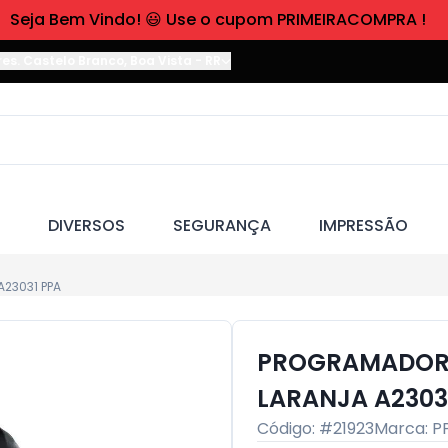
Seja Bem Vindo! 😃 Use o cupom PRIMEIRACOMPRA !
res. Castelo Branco
,
Boa Vista
-
RR
DIVERSOS
SEGURANÇA
IMPRESSÃO
23031 PPA
PROGRAMADOR 
LARANJA A2303
Código: #
21923
Marca:
P