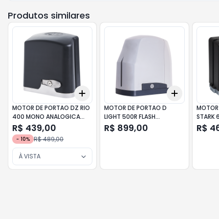
Produtos similares
Add
Add
+
3
+
5
+
10
+
3
+
5
+
MOTOR DE PORTAO DZ RIO
MOTOR DE PORTAO D
MOTOR 
400 MONO ANALOGICA
LIGHT 500R FLASH
STARK 
220V PPA
127V60HZ 4010F
ANALOG
R$ 439,00
R$ 899,00
R$ 4
R$ 489,00
-
10
%
À VISTA