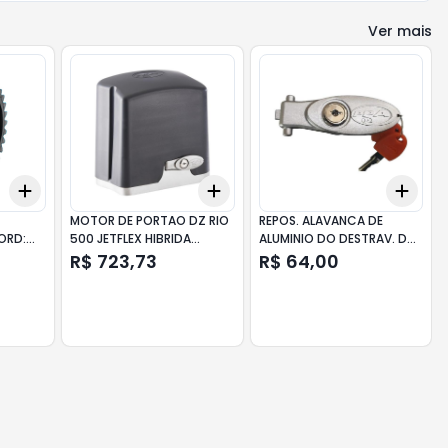
Ver mais
Add
Add
Add
+
3
+
5
+
10
+
3
+
5
+
10
+
3
MOTOR DE PORTAO DZ RIO
REPOS. ALAVANCA DE
ORD:
500 JETFLEX HIBRIDA
ALUMINIO DO DESTRAV. DZ
BIVOLT PPA
RIO/DZ P01541 PPA
R$ 723,73
R$ 64,00