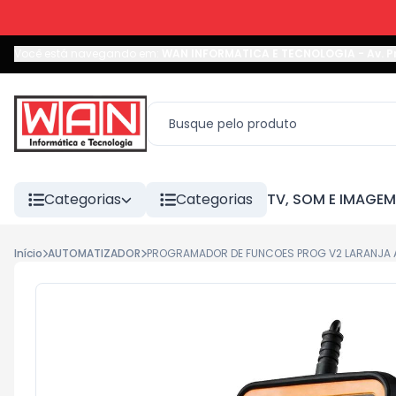
Você está navegando em:
WAN INFORMATICA E TECNOLOGIA
-
Av. P
Categorias
Categorias
TV, SOM E IMAGEM
Início
AUTOMATIZADOR
PROGRAMADOR DE FUNCOES PROG V2 LARANJA A