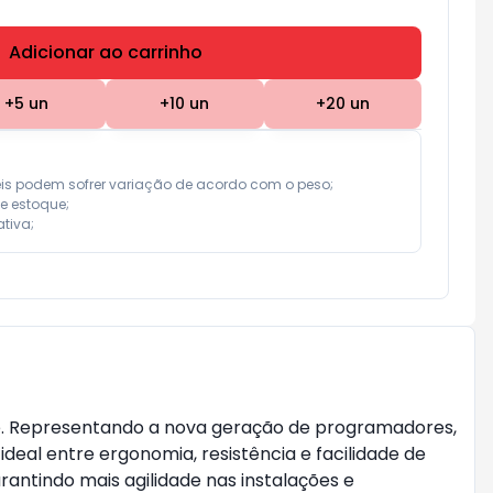
Adicionar ao carrinho
Subtotal:
R$ 0,00
+
5
un
+
10
un
+
20
un
eis podem sofrer variação de acordo com o peso;

e estoque;

tiva;
ente. Representando a nova geração de programadores,
eal entre ergonomia, resistência e facilidade de
antindo mais agilidade nas instalações e