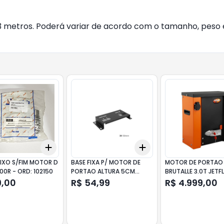
metros. Poderá variar de acordo com o tamanho, peso e
Add
Add
10
+
3
+
5
+
10
+
3
+
5
+
10
EIXO S/FIM MOTOR D
BASE FIXA P/ MOTOR DE
MOTOR DE PORTAO
00R - ORD: 102150
PORTAO ALTURA 5CM
BRUTALLE 3.0T JETF
P30249 PPA
HIBRIDO BIVOLT PP
9,00
R$ 54,99
R$ 4.999,00