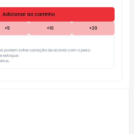
Adicionar ao carrinho
Subtotal:
R$ 0,00
+
5
+
10
+
20
eis podem sofrer variação de acordo com o peso;

e estoque;

tiva;