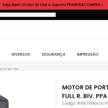
Seja Bem Vindo! 😃 Use o cupom PRIMEIRACOMPRA !
res. Castelo Branco
,
Boa Vista
-
RR
DIVERSOS
SEGURANÇA
IMPRESSÃO
L R. BIV. PPA
MOTOR DE PORTA
FULL R. BIV. PPA
Código: #
16975
Marca:
P