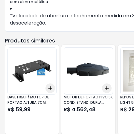
com alma metálica
*Velocidade de abertura e fechamento medida em 3 
desaceleração.
Produtos similares
Add
Add
+
3
+
5
+
10
+
3
+
5
+
BASE FIXA P/ MOTOR DE
MOTOR DE PORTAO PIVO SK
REPOS 
PORTAO ALTURA 7CM
COND. STAND. DUPLA
LIGHT 5
P30250 PPA
JETFLEX BIV PPA
R$ 59,99
R$ 4.562,48
R$ 2