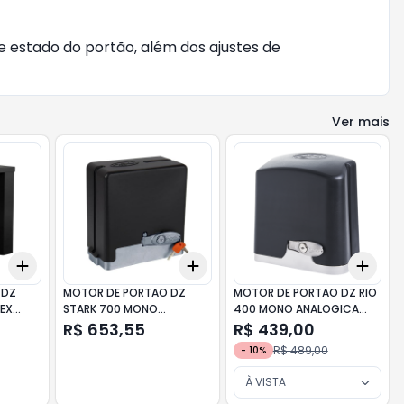
 estado do portão, além dos ajustes de
Ver mais
Add
Add
Add
+
3
+
5
+
10
+
3
+
5
+
10
+
3
 DZ
MOTOR DE PORTAO DZ
MOTOR DE PORTAO DZ RIO
LEX
STARK 700 MONO
400 MONO ANALOGICA
A
ANALOGICA 220V PPA
127V PPA
R$ 653,55
R$ 439,00
R$ 489,00
-
10
%
À VISTA