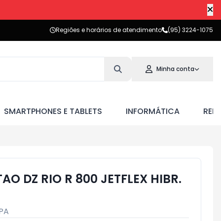
Regiões e horários de atendimento
(95) 3224-1075
Minha conta
SMARTPHONES E TABLETS
INFORMÁTICA
RED
O DZ RIO R 800 JETFLEX HIBR.
PA