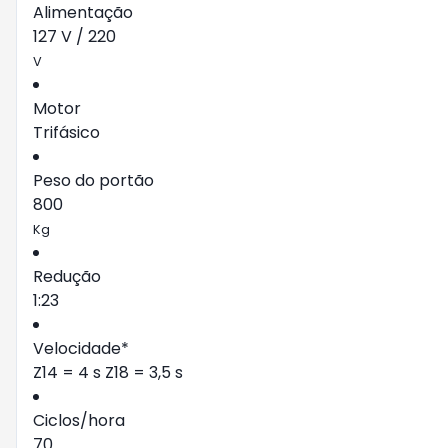
Alimentação
127 V / 220
V
Motor
Trifásico
Peso do portão
800
Kg
Redução
1:23
Velocidade*
Z14 = 4 s Z18 = 3,5 s
Ciclos/hora
70