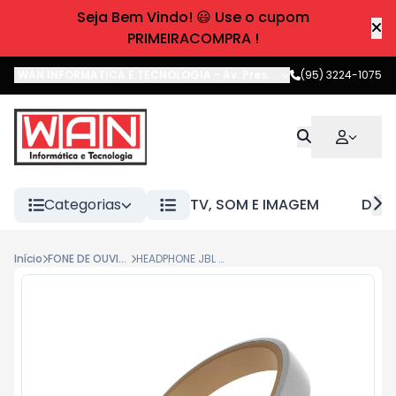
Seja Bem Vindo! 😃 Use o cupom
PRIMEIRACOMPRA !
WAN INFORMATICA E TECNOLOGIA
-
Av. Pres. Castelo Branco
(95) 3224-1075
,
Boa 
Categorias
TV, SOM E IMAGEM
DIVE
Início
FONE DE OUVIDO
HEADPHONE JBL DUET WHT/GOLD BLUETOOTH