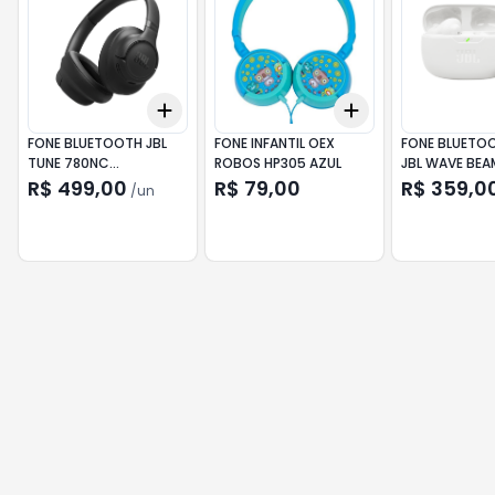
Add
Add
+
3
+
5
+
10
+
3
+
5
+
10
FONE BLUETOOTH JBL
FONE INFANTIL OEX
FONE BLUETO
TUNE 780NC
ROBOS HP305 AZUL
JBL WAVE BEA
CANCELAMENTO RUIDO
CANCELAMEN
R$ 499,00
R$ 79,00
R$ 359,0
/
un
PRETO
BRANCO