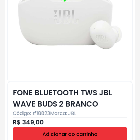
FONE BLUETOOTH TWS JBL
WAVE BUDS 2 BRANCO
Código: #
18823
Marca:
JBL
R$ 349,00
Adicionar ao carrinho
Subtotal:
R$ 0