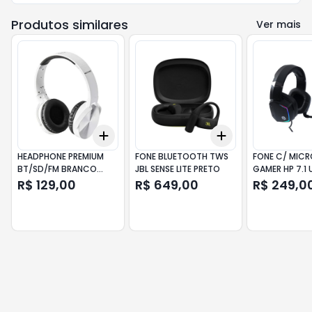
Produtos similares
Ver mais
Add
Add
+
3
+
5
+
10
+
3
+
5
+
10
HEADPHONE PREMIUM
FONE BLUETOOTH TWS
FONE C/ MIC
BT/SD/FM BRANCO
JBL SENSE LITE PRETO
GAMER HP 7.1 
PH265
H320GS V2 LE
R$ 129,00
R$ 649,00
R$ 249,0