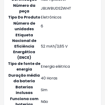
Número da
‎JBLWBUDS2WHT
peça
Tipo Do Produto
‎Eletrônicos
Número de
‎6
unidades
Etiqueta
Nacional de
Eficiência
‎52 mAh/3,85 V
Energética
(ENCE)
Tipo de fonte de
‎Energia elétrica
energia
Duração média
‎40 Horas
da bateria
Baterias
‎Sim
inclusas
Funciona com
‎Não
baterias