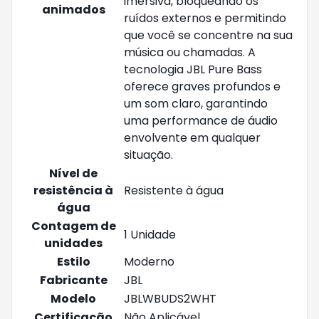
imersiva, bloqueando os
animados
ruídos externos e permitindo
que você se concentre na sua
música ou chamadas. A
tecnologia JBL Pure Bass
oferece graves profundos e
um som claro, garantindo
uma performance de áudio
envolvente em qualquer
situação.
Nível de
resistência à
‎Resistente à água
água
Contagem de
‎1 Unidade
unidades
Estilo
‎Moderno
Fabricante
‎JBL
Modelo
‎JBLWBUDS2WHT
Certificação
‎Não Aplicável