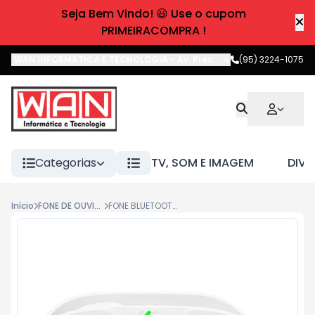
Seja Bem Vindo! 😃 Use o cupom
PRIMEIRACOMPRA !
WAN INFORMATICA E TECNOLOGIA
-
Av. Pres. Castelo Branco
(95) 3224-1075
,
Boa 
Categorias
TV, SOM E IMAGEM
DIVE
Início
FONE DE OUVIDO
FONE BLUETOOTH TWS JBL WAVE BUDS 2 BRANCO