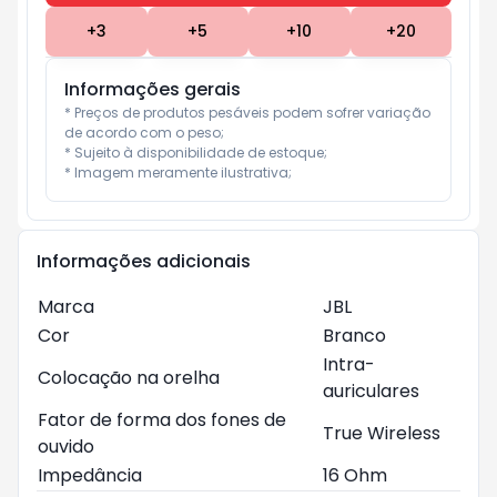
+
3
+
5
+
10
+
20
Informações gerais
* Preços de produtos pesáveis podem sofrer variação 
de acordo com o peso;

* Sujeito à disponibilidade de estoque;

* Imagem meramente ilustrativa;
Informações adicionais
Marca
JBL
Cor
Branco
Intra-
Colocação na orelha
auriculares
Fator de forma dos fones de
True Wireless
ouvido
Impedância
16 Ohm