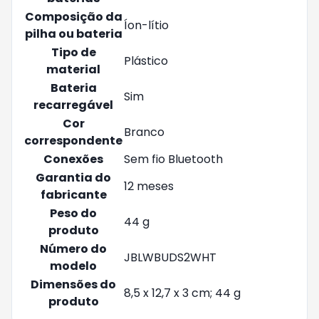
Composição da
‎Íon-lítio
pilha ou bateria
Tipo de
‎Plástico
material
Bateria
‎Sim
recarregável
Cor
‎Branco
correspondente
Conexões
‎Sem fio Bluetooth
Garantia do
‎12 meses
fabricante
Peso do
‎44 g
produto
Número do
‎JBLWBUDS2WHT
modelo
Dimensões do
‎8,5 x 12,7 x 3 cm; 44 g
produto