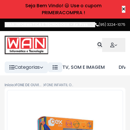
Seja Bem Vindo! 😃 Use o cupom
PRIMEIRACOMPRA !
WAN INFORMATICA E TECNOLOGIA
-
Av. Pres. Castelo Branco
(95) 3224-1075
,
Boa 
Categorias
TV, SOM E IMAGEM
DIVE
Início
FONE DE OUVIDO
FONE INFANTIL OEX CARTOON HP302 ROSA/LILAS