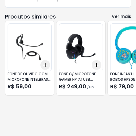
Produtos similares
Ver mais
Add
Add
+
3
+
5
+
10
+
3
+
5
+
10
FONE DE OUVIDO COM
FONE C/ MICROFONE
FONE INFANTIL
MICROFONE INTELBRAS
GAMER HP 7.1 USB
ROBOS HP305
HC20PT INTELBRAS
H320GS V2 LED
R$ 59,00
R$ 249,00
R$ 79,00
/
un