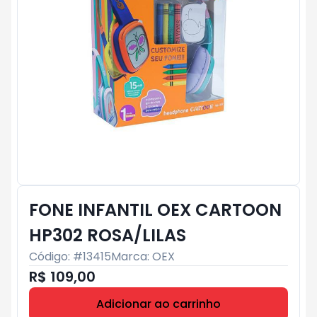
FONE INFANTIL OEX CARTOON
HP302 ROSA/LILAS
Código: #
13415
Marca:
OEX
R$ 109,00
Adicionar ao carrinho
Subtotal:
R$ 0