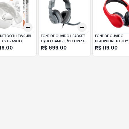
Add
Add
10
+
3
+
5
+
10
+
3
+
5
+
10
LUETOOTH TWS JBL
FONE DE OUVIDO HEADSET
FONE DE OUVIDO
LEX 2 BRANCO
C/FIO GAMER P/PC CINZA
HEADPHONE BT JOY
A10 LOGITECH
VERMELHO PH311 MUL
49,00
R$ 699,00
R$ 119,00