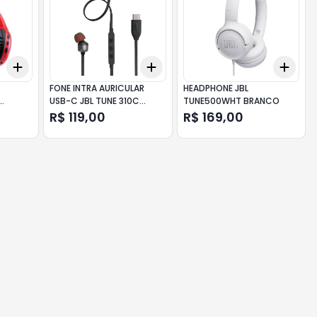
Add
Add
Add
+
3
+
5
+
10
+
3
+
5
+
10
+
3
FONE INTRA AURICULAR
HEADPHONE JBL
USB-C JBL TUNE 310C
TUNE500WHT BRANCO
TI
PRETO
R$ 119,00
R$ 169,00