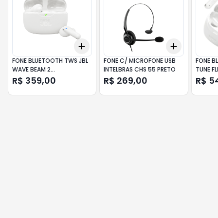
Add
Add
+
3
+
5
+
10
+
3
+
5
+
FONE BLUETOOTH TWS JBL
FONE C/ MICROFONE USB
FONE B
WAVE BEAM 2
INTELBRAS CHS 55 PRETO
TUNE F
CANCELAMENTO ANC
R$ 359,00
R$ 269,00
R$ 5
BRANCO