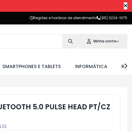
Regiões e horários de atendimento
(95) 3224-1075
Minha conta
SMARTPHONES E TABLETS
INFORMÁTICA
RED
ETOOTH 5.0 PULSE HEAD PT/CZ
LSE