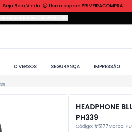
Seja Bem Vindo! 😃 Use o cupom PRIMEIRACOMPRA !
res. Castelo Branco
,
Boa Vista
-
RR
DIVERSOS
SEGURANÇA
IMPRESSÃO
339
HEADPHONE BLU
PH339
Código: #
5177
Marca:
PU