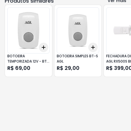
Produtos similares
Ver mais
Add
Add
+
3
+
5
+
10
+
3
+
5
+
10
BOTOEIRA
BOTOEIRA SIMPLES BT-S
FECHADURA DI
TEMPORIZADA 12V - BT-
AGL
AGL RX500S 
T AGL
R$ 69,00
R$ 29,00
R$ 399,0