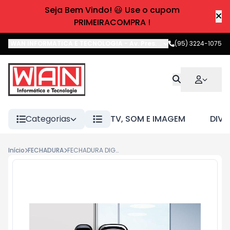
Seja Bem Vindo! 😃 Use o cupom
PRIMEIRACOMPRA !
WAN INFORMATICA E TECNOLOGIA
-
Av. Pres. Castelo Branco
(95) 3224-1075
,
Boa 
Categorias
TV, SOM E IMAGEM
DIVE
Início
FECHADURA
FECHADURA DIGITAL FR400 INTELBRAS