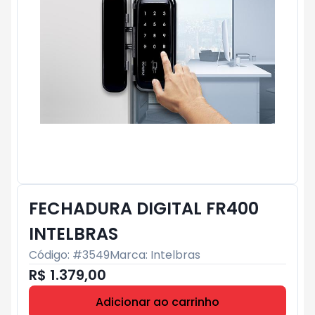
FECHADURA DIGITAL FR400
INTELBRAS
Código: #
3549
Marca:
Intelbras
R$ 1.379,00
Adicionar ao carrinho
Subtotal:
R$ 0