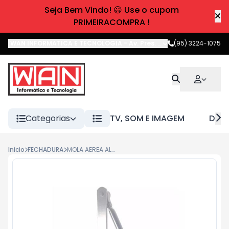
Seja Bem Vindo! 😃 Use o cupom
PRIMEIRACOMPRA !
WAN INFORMATICA E TECNOLOGIA
-
Av. Pres. Castelo Branco
(95) 3224-1075
,
Boa 
Categorias
TV, SOM E IMAGEM
DIVE
Início
FECHADURA
MOLA AEREA AL45 PRATA - F2 AGL