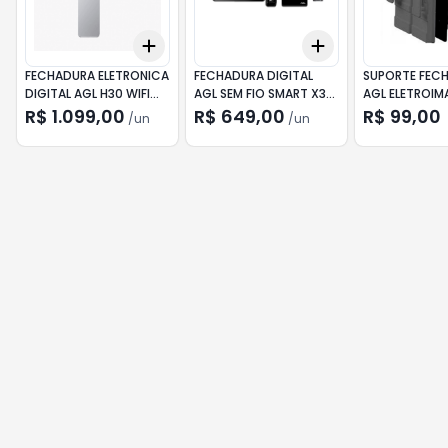
Add
Add
+
3
+
5
+
10
+
3
+
5
+
10
FECHADURA ELETRONICA
FECHADURA DIGITAL
SUPORTE FEC
DIGITAL AGL H30 WIFI
AGL SEM FIO SMART X3
AGL ELETROIMA
BIO RFID PRATA
BIOMETRIA
PRATA
R$ 1.099,00
R$ 649,00
R$ 99,00
/
un
/
un