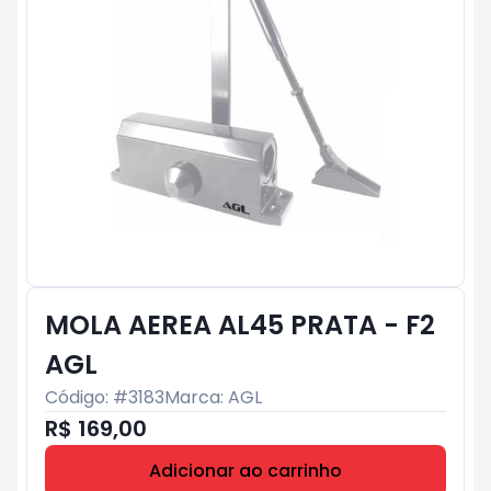
MOLA AEREA AL45 PRATA - F2
AGL
Código: #
3183
Marca:
AGL
R$ 169,00
Adicionar ao carrinho
Subtotal:
R$ 0