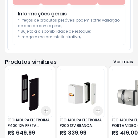
Informações gerais
* Preços de produtos pesáveis podem sofrer variação 
de acordo com o peso;

* Sujeito à disponibilidade de estoque;

* Imagem meramente ilustrativa;
Produtos similares
Ver mais
Add
Add
+
3
+
5
+
10
+
3
+
5
+
10
FECHADURA ELETROIMA
FECHADURA ELETROIMA
FECHADURA EL
P400 12V PRETA
P200 12V BRANCA
PORTA VIDRO
F2110002 PPA
F1510007 PPA
AGL PV200R1I 
R$ 649,99
R$ 339,99
R$ 419,00