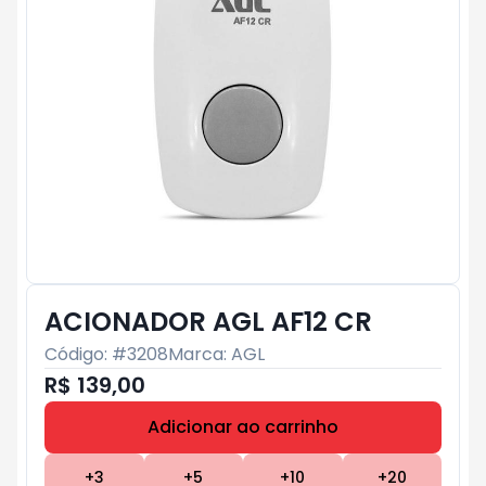
ACIONADOR AGL AF12 CR
Código: #
3208
Marca:
AGL
R$ 139,00
Adicionar ao carrinho
Subtotal:
R$ 0
+
3
+
5
+
10
+
20