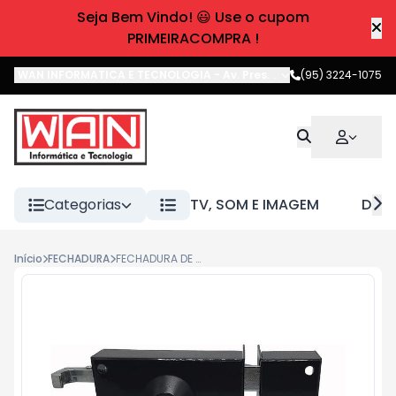
Seja Bem Vindo! 😃 Use o cupom
PRIMEIRACOMPRA !
WAN INFORMATICA E TECNOLOGIA
-
Av. Pres. Castelo Branco
(95) 3224-1075
,
Boa 
Categorias
TV, SOM E IMAGEM
DIVE
Início
FECHADURA
FECHADURA DE SOBREPOR AGL CHAVE TETRA PRETA - AGL