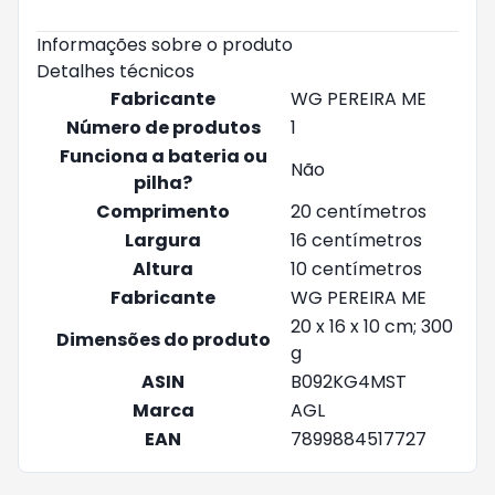
Informações sobre o produto
Detalhes técnicos
Fabricante
‎WG PEREIRA ME
Número de produtos
‎1
Funciona a bateria ou
‎Não
pilha?
Comprimento
‎20 centímetros
Largura
‎16 centímetros
Altura
‎10 centímetros
Fabricante
‎WG PEREIRA ME
‎20 x 16 x 10 cm; 300
Dimensões do produto
g
ASIN
‎B092KG4MST
Marca
‎AGL
EAN
‎7899884517727