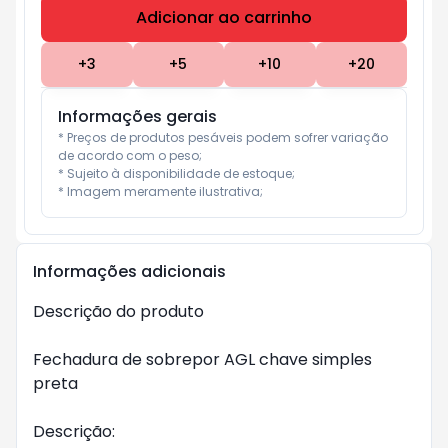
Adicionar ao carrinho
Subtotal:
R$ 0
+
3
+
5
+
10
+
20
Informações gerais
* Preços de produtos pesáveis podem sofrer variação 
de acordo com o peso;

* Sujeito à disponibilidade de estoque;

* Imagem meramente ilustrativa;
Informações adicionais
Descrição do produto
Fechadura de sobrepor AGL chave simples
preta
Descrição: