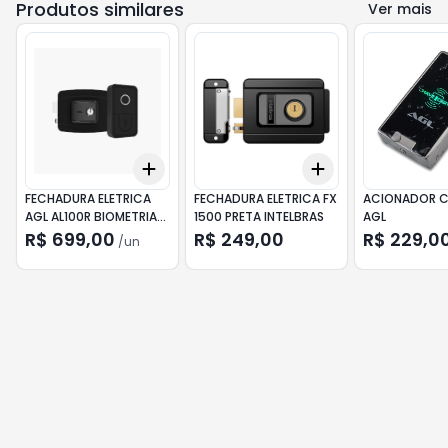
Produtos similares
Ver mais
Add
Add
+
3
+
5
+
10
+
3
+
5
+
10
FECHADURA ELETRICA
FECHADURA ELETRICA FX
ACIONADOR 
AGL AL100R BIOMETRIA
1500 PRETA INTELBRAS
AGL
RFID WIFI PRETA
R$ 699,00
R$ 249,00
R$ 229,0
/
un