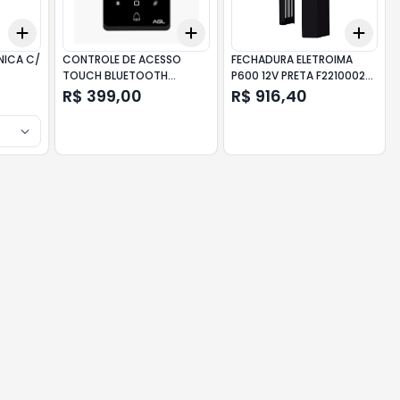
Add
Add
Add
+
3
+
5
+
10
+
3
+
5
+
10
+
3
NICA C/
CONTROLE DE ACESSO
FECHADURA ELETROIMA
TOUCH BLUETOOTH
P600 12V PRETA F2210002
CA1000 AGL
PPA
R$ 399,00
R$ 916,40