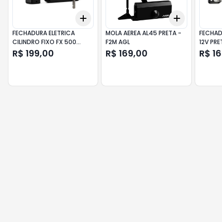
Add
Add
+
3
+
5
+
10
+
3
+
5
+
FECHADURA ELETRICA
MOLA AEREA AL45 PRETA -
FECHAD
CILINDRO FIXO FX 500
F2M AGL
12V PRE
INTELBRAS
R$ 199,00
R$ 169,00
R$ 1