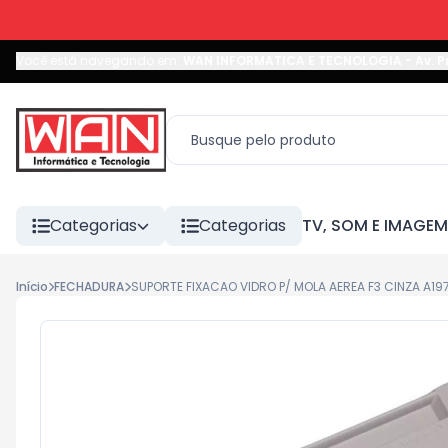
Você está navegando em:
WAN INFORMATICA E TECNOLOGIA
-
Av. P
Categorias
Categorias
TV, SOM E IMAGEM
Início
FECHADURA
SUPORTE FIXACAO VIDRO P/ MOLA AEREA F3 CINZA A19