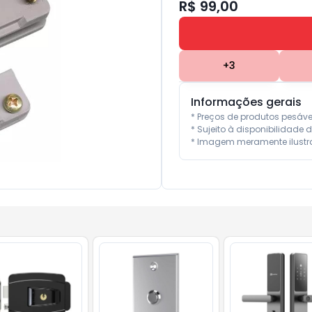
R$ 99,00
+
3
Informações gerais
* Preços de produtos pesáv
* Sujeito à disponibilidade d
* Imagem meramente ilustra