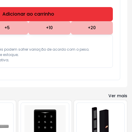
Adicionar ao carrinho
Subtotal:
R$ 0,00
+
5
+
10
+
20
eis podem sofrer variação de acordo com o peso;

e estoque;

tiva;
Ver mais