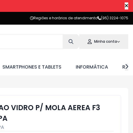
Regiões e horários de atendimento
(95) 3224-1075
Minha conta
SMARTPHONES E TABLETS
INFORMÁTICA
RED
AO VIDRO P/ MOLA AEREA F3
PA
PA