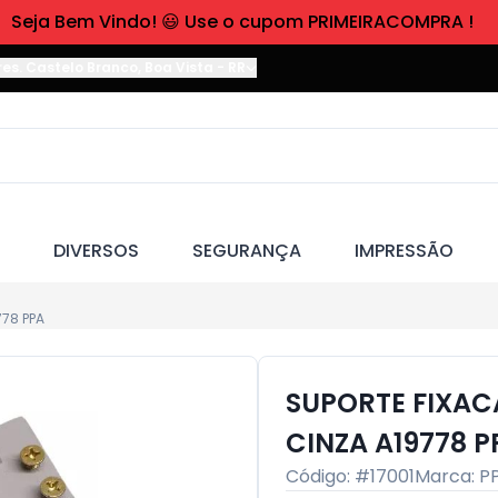
Seja Bem Vindo! 😃 Use o cupom PRIMEIRACOMPRA !
res. Castelo Branco
,
Boa Vista
-
RR
DIVERSOS
SEGURANÇA
IMPRESSÃO
778 PPA
SUPORTE FIXAC
CINZA A19778 P
Código: #
17001
Marca:
P