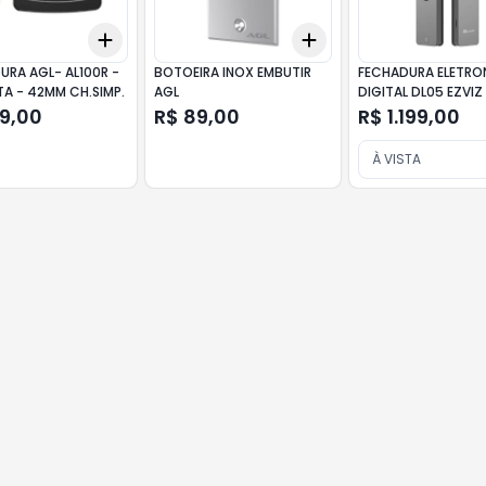
Add
Add
10
+
3
+
5
+
10
+
3
+
5
+
10
URA AGL- AL100R -
BOTOEIRA INOX EMBUTIR
FECHADURA ELETRO
TA - 42MM CH.SIMP.
AGL
DIGITAL DL05 EZVIZ
69,00
R$ 89,00
R$ 1.199,00
À VISTA