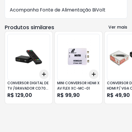
Acompanha Fonte de Alimentação BiVolt
Produtos similares
Ver mais
Add
Add
+
3
+
5
+
10
+
3
+
5
+
10
CONVERSOR DIGITAL DE
MINI CONVERSOR HDMI X
CONVERSOR D
TV /GRAVADOR CD700
AV FLEX XC-MC-01
HDMI P/ VGA
INTELBRAS
AUDIO CHIPSC
R$ 129,00
R$ 99,90
R$ 49,90