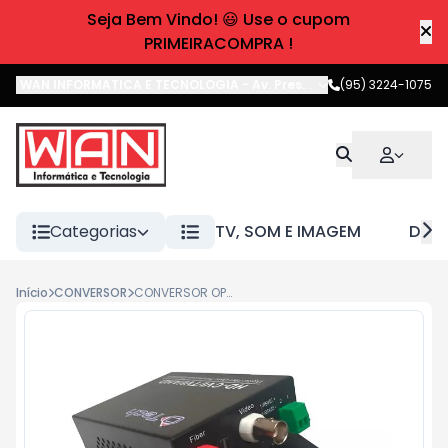
Seja Bem Vindo! 😃 Use o cupom
PRIMEIRACOMPRA !
WAN INFORMATICA E TECNOLOGIA
-
Av. Pres. Castelo Branco
(95) 3224-1075
,
Boa 
Categorias
TV, SOM E IMAGEM
DIVE
Início
CONVERSOR
CONVERSOR OPTICO VIDEO 1080P HD-CVI/TVI/AHD HOE7723S OTECH