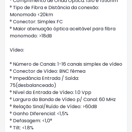
° Comprimento de Onda Óptica: 1310 e 1550nm
° Tipo de Fibra e Distância da conexão:
Monomodo <20km
° Conector: Simplex FC
° Maior atenuação óptica aceitável para fibra
monomodo: >18dB
Vídeo:
° Número de Canais: 1-16 canais simplex de vídeo
° Conector de Vídeo: BNC fêmea
° Impedância Entrada / Saída:
75(desbalanceado)
° Nível da Entrada de Vídeo: 1.0 Vpp
° Largura da Banda de Vídeo p/ Canal: 60 MHz
° Relação Sinal/Ruído de Vídeo: >60dB
° Ganho Diferencial: <1,5%
° Defasagem: <1,0°
° Tilt: <1.8%