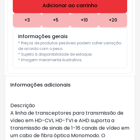
Adicionar ao carrinho
Subtotal:
R$ 0
+
3
+
5
+
10
+
20
Informações gerais
* Preços de produtos pesáveis podem sofrer variação 
de acordo com o peso;

* Sujeito à disponibilidade de estoque;

* Imagem meramente ilustrativa;
Informações adicionais
Descrição
A linha de transceptores para transmissão de
vídeo em HD-CVI, HD-TVI e AHD suporta a
transmissão de sinais de 1-16 canais de vídeo em
um cabo de fibra óptica Monomodo. O