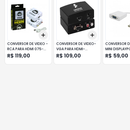
Add
Add
+
3
+
5
+
10
+
3
+
5
+
10
CONVERSOR DE VIDEO -
CONVERSOR DE VIDEO-
CONVERSOR D
RCA PARA HDMI 075-
VGA PARA HDMI-
MINI DISPLAYP
7189 PIX
ENTRADA VGA
VGA- CHIPSC
R$ 119,00
R$ 109,00
R$ 59,00