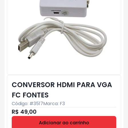
CONVERSOR HDMI PARA VGA
FC FONTES
Código: #
3517
Marca:
F3
R$ 49,00
Adicionar ao carrinho
Subtotal:
R$ 0