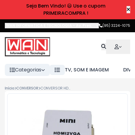
Seja Bem Vindo! 😃 Use o cupom
PRIMEIRACOMPRA !
WAN INFORMATICA E TECNOLOGIA
-
Av. Pres. Castelo Branco
(95) 3224-1075
,
Boa 
Categorias
TV, SOM E IMAGEM
DIVE
Início
CONVERSOR
CONVERSOR HDMI PARA VGA FC FONTES