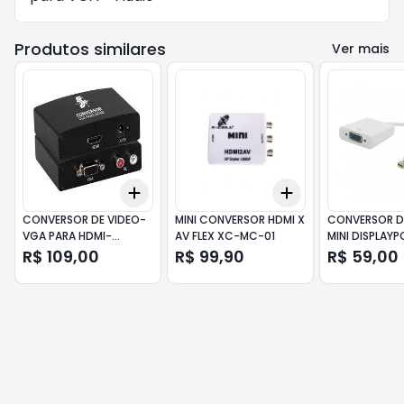
Produtos similares
Ver mais
Add
Add
+
3
+
5
+
10
+
3
+
5
+
10
CONVERSOR DE VIDEO-
MINI CONVERSOR HDMI X
CONVERSOR D
VGA PARA HDMI-
AV FLEX XC-MC-01
MINI DISPLAYP
ENTRADA VGA
VGA- CHIPSC
R$ 109,00
R$ 99,90
R$ 59,00