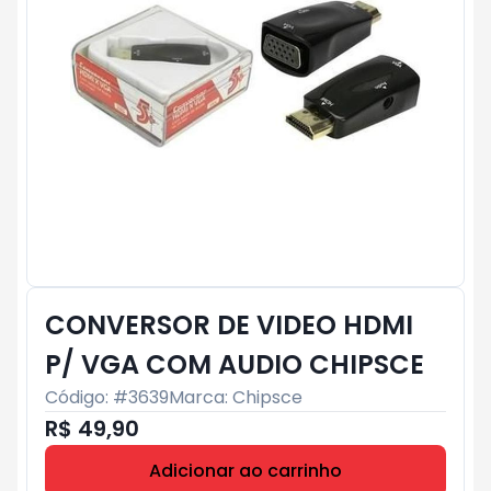
CONVERSOR DE VIDEO HDMI
P/ VGA COM AUDIO CHIPSCE
Código: #
3639
Marca:
Chipsce
R$ 49,90
Adicionar ao carrinho
Subtotal:
R$ 0