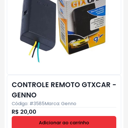
CONTROLE REMOTO GTXCAR -
GENNO
Código: #
3585
Marca:
Genno
R$ 20,00
Adicionar ao carrinho
Subtotal:
R$ 0