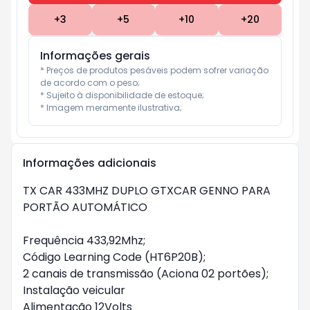
+
3
+
5
+
10
+
20
Informações gerais
* Preços de produtos pesáveis podem sofrer variação 
de acordo com o peso;

* Sujeito à disponibilidade de estoque;

* Imagem meramente ilustrativa;
Informações adicionais
TX CAR 433MHZ DUPLO GTXCAR GENNO PARA 
PORTÃO AUTOMÁTICO 

Frequência 433,92Mhz;

Código Learning Code (HT6P20B);

2 canais de transmissão (Aciona 02 portões);

Instalação veicular

Alimentação 12Volts
