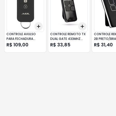
Add
Add
+
3
+
5
+
10
+
3
+
5
+
10
CONTROLE AVULSO
CONTROLE REMOTO TX
CONTROLE RE
PARA FECHADURA
DUAL GATE 433MHZ
2B PRETO/BR
SMART X - UN AGL
CX-7420 PRETO
A22189 PPA
R$ 109,00
R$ 33,85
R$ 31,40
CITROX PPA