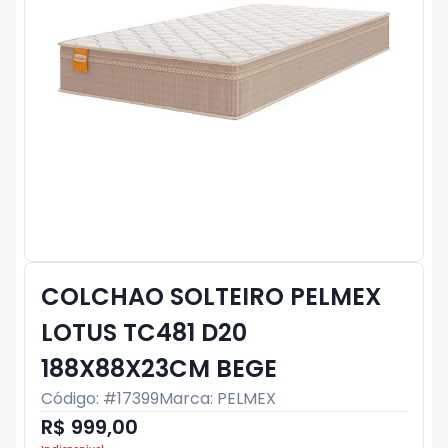
COLCHAO SOLTEIRO PELMEX
LOTUS TC481 D20
188X88X23CM BEGE
Código: #
17399
Marca:
PELMEX
R$ 999,00