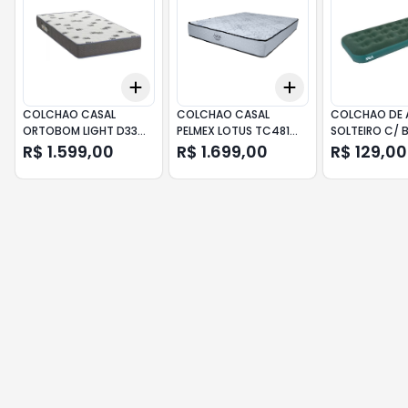
Add
Add
+
3
+
5
+
10
+
3
+
5
+
10
COLCHAO CASAL
COLCHAO CASAL
COLCHAO DE 
ORTOBOM LIGHT D33
PELMEX LOTUS TC481
SOLTEIRO C/ 
188X138X20CM
D20 188X138X23CM
PE VERDE KALA
R$ 1.599,00
R$ 1.699,00
R$ 129,00
BEGE