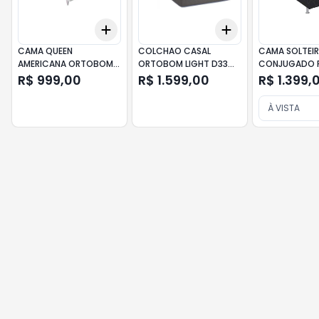
Add
Add
+
3
+
5
+
10
+
3
+
5
+
10
CAMA QUEEN
COLCHAO CASAL
CAMA SOLTEI
AMERICANA ORTOBOM
ORTOBOM LIGHT D33
CONJUGADO P
CORI CREME
188X138X20CM
MIRTH 188X8
R$ 999,00
R$ 1.599,00
R$ 1.399,
198X158X30CM
À VISTA