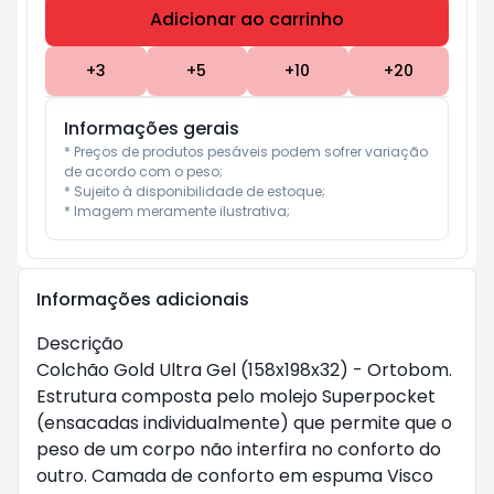
Adicionar ao carrinho
Subtotal:
R$ 0
+
3
+
5
+
10
+
20
Informações gerais
* Preços de produtos pesáveis podem sofrer variação 
de acordo com o peso;

* Sujeito à disponibilidade de estoque;

* Imagem meramente ilustrativa;
Informações adicionais
Descrição
Colchão Gold Ultra Gel (158x198x32) - Ortobom.
Estrutura composta pelo molejo Superpocket
(ensacadas individualmente) que permite que o
peso de um corpo não interfira no conforto do
outro. Camada de conforto em espuma Visco