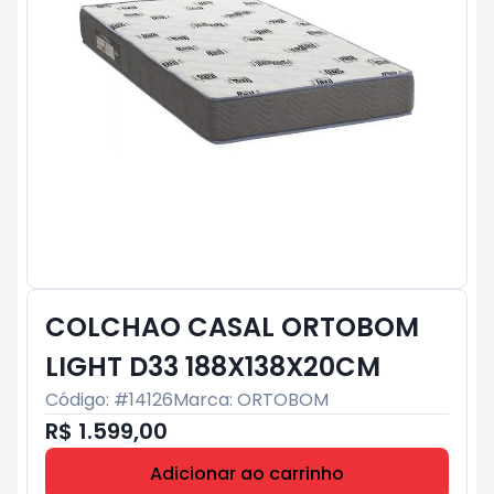
COLCHAO CASAL ORTOBOM
LIGHT D33 188X138X20CM
Código: #
14126
Marca:
ORTOBOM
R$ 1.599,00
Adicionar ao carrinho
Subtotal:
R$ 0