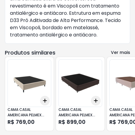
revestimento é em Viscopoli com tratamento
antialérgico e antiácaro. Estrutura em espuma
D33 Pró Aditivada de Alta Performance. Tecido
em Viscopoli, bordado em matelassê,
tratamento antialérgico e antiácaro.
Produtos similares
Ver mais
Add
Add
+
3
+
5
+
10
+
3
+
5
+
10
CAMA CASAL
CAMA CASAL
CAMA CASAL
AMERICANA PELMEX
AMERICANA PELMEX
AMERICANA PE
LOTUS TC117 188X138CM
MIAMI 188X138CM
LOTUS TC120
R$ 769,00
R$ 899,00
R$ 769,0
BEGE
MARROM
188X138CM M