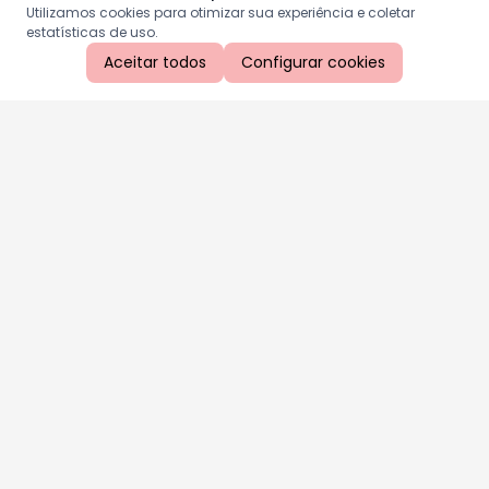
Utilizamos cookies para otimizar sua experiência e coletar
estatísticas de uso.
Aceitar todos
Configurar cookies
Aproveite as nossas promoções!
Cadastre seu e-mail e receba ofertas exclusivas.