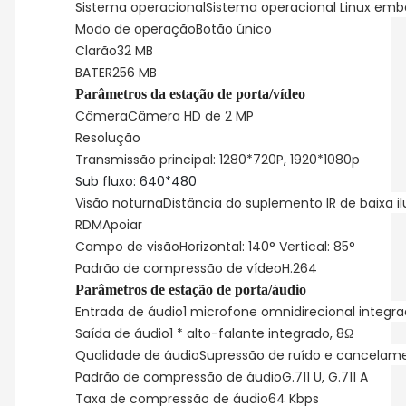
Sistema operacional
Sistema operacional Linux em
Modo de operação
Botão único
Clarão
32 MB
BATER
256 MB
Parâmetros da estação de porta/vídeo
Câmera
Câmera HD de 2 MP
Resolução
Transmissão principal: 1280*720P, 1920*1080p
Sub fluxo: 640*480
Visão noturna
Distância do suplemento IR de baixa 
RDM
Apoiar
Campo de visão
Horizontal: 140° Vertical: 85°
Padrão de compressão de vídeo
H.264
Parâmetros de estação de porta/áudio
Entrada de áudio
1 microfone omnidirecional integr
Saída de áudio
1 * alto-falante integrado, 8Ω
Qualidade de áudio
Supressão de ruído e cancelam
Padrão de compressão de áudio
G.711 U, G.711 A
Taxa de compressão de áudio
64 Kbps