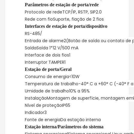
Parâmetros de estação de porta/rede
Protocolo de rede
TCP/IP, RSTP, SIP2.0
Rede com fio
Suporte, fiação de 2 fios
Interfaces de estação de porta/dispositivo
RS-485
/
Entrada de alarme
2(Botão de saída ou contato de 
Saída
Saída 1*12 V/500 mA
Interface de dois fios
1
Interruptor TAMPER
1
Estação de porta/Geral
Consumo de energia
<10W
Temperatura de trabalho
-40° C a +60° C (-40° F a 
Umidade de trabalho
10% a 95%
Instalação
Montagem de superfície, montagem em
Nível de proteção
IP65
Indicador
3
Fonte de energia
Da estação interna
Estação interna/Parâmetros do sistema