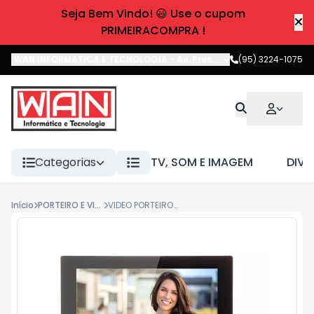
Seja Bem Vindo! 😃 Use o cupom
PRIMEIRACOMPRA !
WAN INFORMATICA E TECNOLOGIA
-
Av. Pres. Castelo Branco
(95) 3224-1075
,
Boa 
Categorias
TV, SOM E IMAGEM
DIVE
Início
PORTEIRO E VIDEO PORTEIRO
VIDEO PORTEIRO HIKVISION IP 7" TOUCH DS-KIS703Y-P