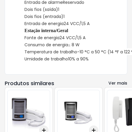
Entrada de alarme
Reservado
Dois fios (saída)
1
Dois fios (entrada)
1
Entrada de energia
24 VCC/1,5 A
Estação interna/Geral
Fonte de energia
24 VCC/1,5 A
Consumo de energia
≤ 8 W
Temperatura de trabalho
-10 °C a 50 °C (14 °F a 122 
Umidade de trabalho
10% a 90%
Produtos similares
Ver mais
Add
Add
+
3
+
5
+
10
+
3
+
5
+
10