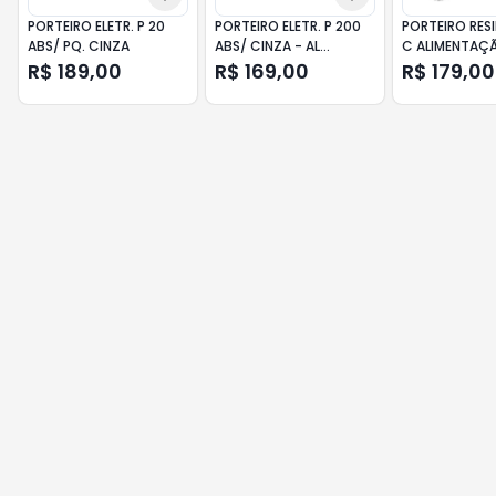
PORTEIRO ELETR. P 20
PORTEIRO ELETR. P 200
PORTEIRO RES
ABS/ PQ. CINZA
ABS/ CINZA - AL
C ALIMENTAÇÃ
INTERNA AGL
LR570 LIDER
R$ 189,00
R$ 169,00
R$ 179,00