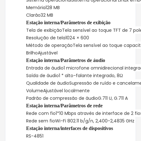
Sistema operacional
Sistema operacional Linux em
Memória
128 MB
Clarão
32 MB
Estação interna/Parâmetros de exibição
Tela de exibição
Tela sensível ao toque TFT de 7 po
Resolução de tela
1024 × 600
Método de operação
Tela sensível ao toque capacit
Brilho
Ajustável
Estação interna/Parâmetros de áudio
Entrada de áudio
1 microfone omnidirecional integr
Saída de áudio
1 * alto-falante integrado, 8Ω
Qualidade de áudio
Supressão de ruído e cancelam
Volume
Ajustável localmente
Padrão de compressão de áudio
G.711 U, G.711 A
Estação interna/Parâmetros de rede
Rede com fio
1*10 Mbps através de interface de 2 fio
Rede sem fio
Wi-Fi 802.11 b/g/n, 2,400-2,4835 GHz
Estação interna/interfaces de dispositivos
RS-485
1