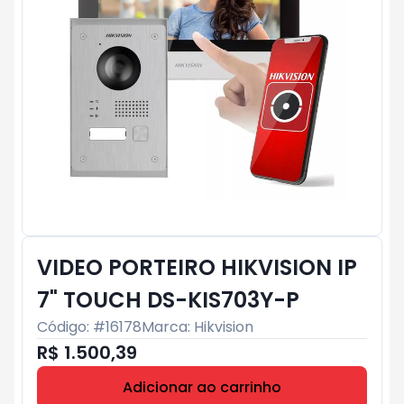
VIDEO PORTEIRO HIKVISION IP
7" TOUCH DS-KIS703Y-P
Código: #
16178
Marca:
Hikvision
R$ 1.500,39
Adicionar ao carrinho
Subtotal:
R$ 0