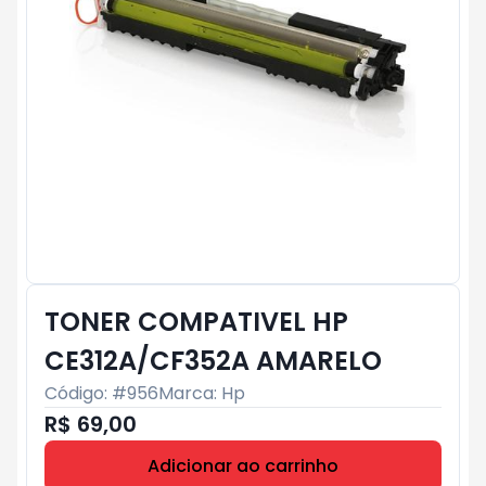
TONER COMPATIVEL HP
CE312A/CF352A AMARELO
Código: #
956
Marca:
Hp
R$ 69,00
Adicionar ao carrinho
Subtotal:
R$ 0