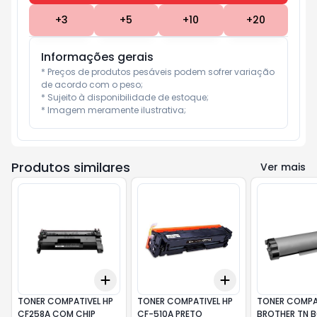
+
3
+
5
+
10
+
20
Informações gerais
* Preços de produtos pesáveis podem sofrer variação 
de acordo com o peso;

* Sujeito à disponibilidade de estoque;

* Imagem meramente ilustrativa;
Produtos similares
Ver mais
Add
Add
+
3
+
5
+
10
+
3
+
5
+
10
TONER COMPATIVEL HP
TONER COMPATIVEL HP
TONER COMPA
CF258A COM CHIP
CF-510A PRETO
BROTHER TN B