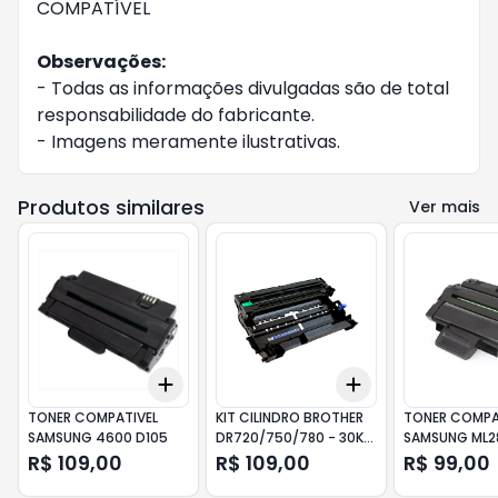
COMPATÍVEL
Observações:
- Todas as informações divulgadas são de total
responsabilidade do fabricante.
- Imagens meramente ilustrativas.
Produtos similares
Ver mais
Add
Add
+
3
+
5
+
10
+
3
+
5
+
10
TONER COMPATIVEL
KIT CILINDRO BROTHER
TONER COMPA
SAMSUNG 4600 D105
DR720/750/780 - 30K
SAMSUNG ML2
DRUM
SAM ML2850
R$ 109,00
R$ 109,00
R$ 99,00