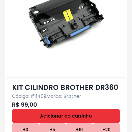
KIT CILINDRO BROTHER DR360
Código: #
11409
Marca:
Brother
R$ 99,00
Adicionar ao carrinho
Subtotal:
R$ 0
+
3
+
5
+
10
+
20