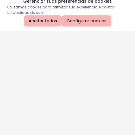
Gerenciar suas preferências de cookies
Utilizamos cookies para otimizar sua experiência e coletar
estatísticas de uso.
Aceitar todos
Configurar cookies
Aproveite as nossas promoções!
Cadastre seu e-mail e receba ofertas exclusivas.