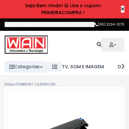
Seja Bem Vindo! 😃 Use o cupom
PRIMEIRACOMPRA !
WAN INFORMATICA E TECNOLOGIA
-
Av. Pres. Castelo Branco
(95) 3224-1075
,
Boa 
Categorias
TV, SOM E IMAGEM
DIVE
Início
TONER
KIT CILINDRO BROTHER DR360