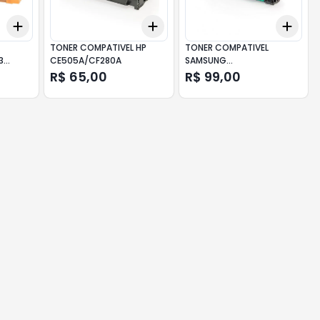
Add
Add
Add
+
3
+
5
+
10
+
3
+
5
+
10
+
3
TONER COMPATIVEL HP
TONER COMPATIVEL
3
CE505A/CF280A
SAMSUNG
ML1610/2010/SCX4521 3K
R$ 65,00
R$ 99,00