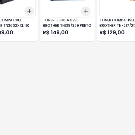
Add
Add
10
+
3
+
5
+
10
+
3
+
5
+
10
COMPATIVEL
TONER COMPATIVEL
TONER COMPATIVEL
R TN3602XXL 11K
BROTHER TN319/329 PRETO
BROTHER TN-217/21
MAGENTA
49,00
R$ 149,00
R$ 129,00