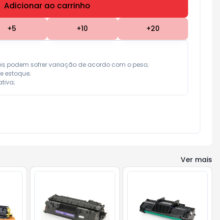
Adicionar ao carrinho
Subtotal:
R$ 0,00
+
5
+
10
+
20
eis podem sofrer variação de acordo com o peso;

e estoque;

tiva;
Ver mais