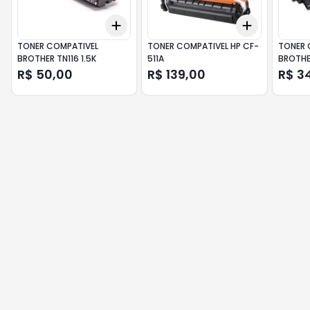
Add
Add
+
3
+
5
+
10
+
3
+
5
+
TONER COMPATIVEL
TONER COMPATIVEL HP CF-
TONER 
BROTHER TN116 1.5K
511A
BROTHE
R$ 50,00
R$ 139,00
R$ 3