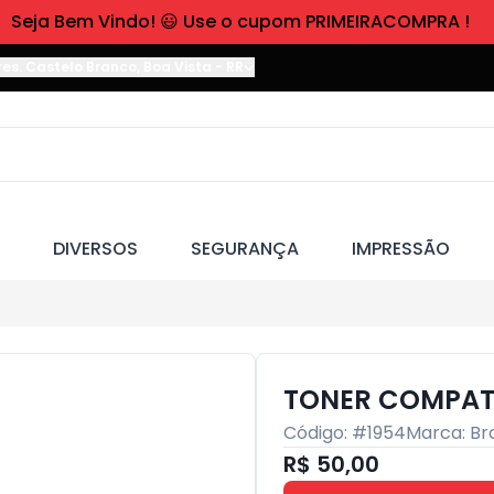
Seja Bem Vindo! 😃 Use o cupom PRIMEIRACOMPRA !
res. Castelo Branco
,
Boa Vista
-
RR
DIVERSOS
SEGURANÇA
IMPRESSÃO
TONER COMPATI
Código: #
1954
Marca:
Br
R$ 50,00