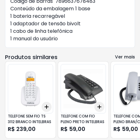
Código de barras	7896637678483

Conteúdo da embalagem	1 base

1 bateria recarregável

1 adaptador de tensão bivolt

1 cabo de linha telefônica

1 manual do usuário
Produtos similares
Ver mais
Add
Add
+
3
+
5
+
10
+
3
+
5
+
10
TELEFONE SEM FIO TS
TELEFONE COM FIO
TELEFONE COM
3112 BRANCO INTELBRAS
PLENO PRETO INTELBRAS
PLENO BRAN/C
ARTICO INTEL
R$ 239,00
R$ 59,00
R$ 59,00