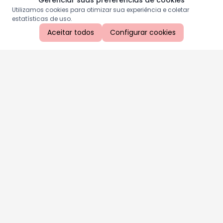
Gerenciar suas preferências de cookies
Utilizamos cookies para otimizar sua experiência e coletar
estatísticas de uso.
Aceitar todos
Configurar cookies
Aproveite as nossas promoções!
Cadastre seu e-mail e receba ofertas exclusivas.