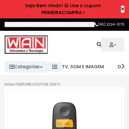
Seja Bem Vindo! 😃 Use o cupom
PRIMEIRACOMPRA !
WAN INFORMATICA E TECNOLOGIA
-
Av. Pres. Castelo Branco
(95) 3224-1075
,
Boa 
Categorias
TV, SOM E IMAGEM
DIVE
Início
TELEFONE
TELEFONE SEM FIO TS 2510 PRETO INTELBRAS