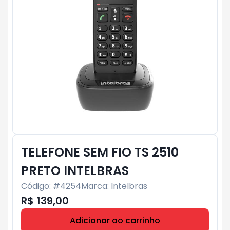
TELEFONE SEM FIO TS 2510
PRETO INTELBRAS
Código: #
4254
Marca:
Intelbras
R$ 139,00
Adicionar ao carrinho
Subtotal:
R$ 0