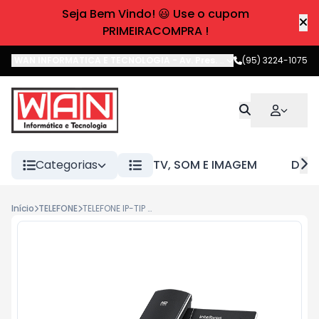
Seja Bem Vindo! 😃 Use o cupom
PRIMEIRACOMPRA !
WAN INFORMATICA E TECNOLOGIA
-
Av. Pres. Castelo Branco
(95) 3224-1075
,
Boa 
Categorias
TV, SOM E IMAGEM
DIVE
Início
TELEFONE
TELEFONE IP-TIP 125I C/ EMBALAGEM COLOR INTELBRAS