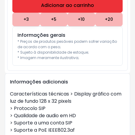
Adicionar ao carrinho
Subtotal:
R$ 0
+
3
+
5
+
10
+
20
Informações gerais
* Preços de produtos pesáveis podem sofrer variação 
de acordo com o peso;

* Sujeito à disponibilidade de estoque;

* Imagem meramente ilustrativa;
Informações adicionais
Características técnicas > Display gráfico com
luz de fundo 128 x 32 pixels
> Protocolo SIP
> Qualidade de audio em HD
> Suporte a uma conta SIP
> Suporte a PoE IEEE802.3af