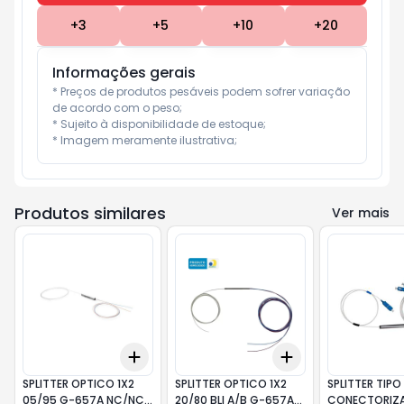
+
3
+
5
+
10
+
20
Informações gerais
* Preços de produtos pesáveis podem sofrer variação 
de acordo com o peso;

* Sujeito à disponibilidade de estoque;

* Imagem meramente ilustrativa;
Produtos similares
Ver mais
Add
Add
+
3
+
5
+
10
+
3
+
5
+
10
SPLITTER OPTICO 1X2
SPLITTER OPTICO 1X2
SPLITTER TIPO
05/95 G-657A NC/NC
20/80 BLI A/B G-657A
CONECTORIZ