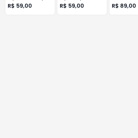
FURUKAWA
FURUKAWA
SC/UPC FIBER
R$ 59,00
R$ 59,00
R$ 89,00