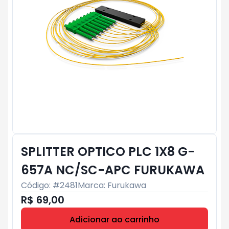
SPLITTER OPTICO PLC 1X8 G-
657A NC/SC-APC FURUKAWA
Código: #
2481
Marca:
Furukawa
R$ 69,00
Adicionar ao carrinho
Subtotal:
R$ 0