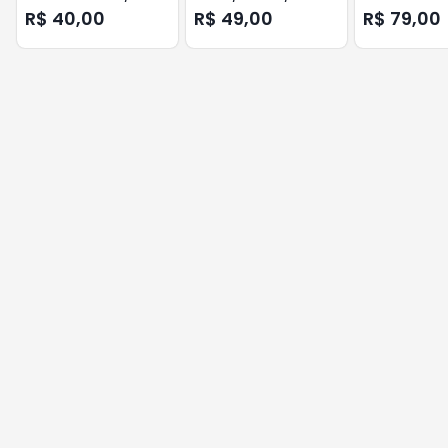
1/4 MAXPRINT
657A1 NC/NC
SC/APC GREA
R$ 40,00
R$ 49,00
R$ 79,00
FURUKAWA