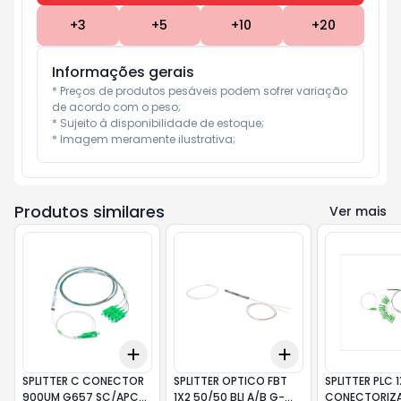
+
3
+
5
+
10
+
20
Informações gerais
* Preços de produtos pesáveis podem sofrer variação 
de acordo com o peso;

* Sujeito à disponibilidade de estoque;

* Imagem meramente ilustrativa;
Produtos similares
Ver mais
Add
Add
+
3
+
5
+
10
+
3
+
5
+
10
SPLITTER C CONECTOR
SPLITTER OPTICO FBT
SPLITTER PLC 1
900UM G657 SC/APC
1X2 50/50 BLI A/B G-
CONECTORIZ