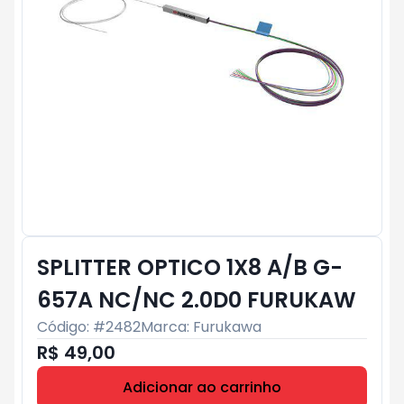
SPLITTER OPTICO 1X8 A/B G-
657A NC/NC 2.0D0 FURUKAW
Código: #
2482
Marca:
Furukawa
R$ 49,00
Adicionar ao carrinho
Subtotal:
R$ 0