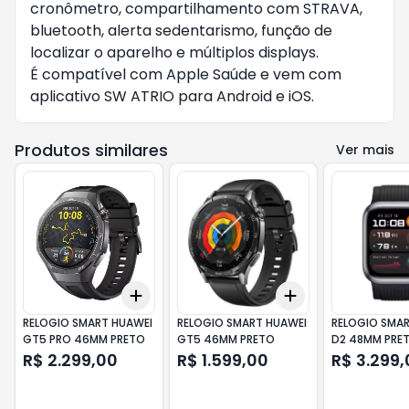
cronômetro, compartilhamento com STRAVA, 
bluetooth, alerta sedentarismo, função de 
localizar o aparelho e múltiplos displays.

É compatível com Apple Saúde e vem com 
aplicativo SW ATRIO para Android e iOS.
Produtos similares
Ver mais
Add
Add
+
3
+
5
+
10
+
3
+
5
+
10
RELOGIO SMART HUAWEI
RELOGIO SMART HUAWEI
RELOGIO SMAR
GT5 PRO 46MM PRETO
GT5 46MM PRETO
D2 48MM PRE
R$ 2.299,00
R$ 1.599,00
R$ 3.299,