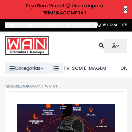
Seja Bem Vindo! 😃 Use o cupom
PRIMEIRACOMPRA !
WAN INFORMATICA E TECNOLOGIA
-
Av. Pres. Castelo Branco
(95) 3224-1075
,
Boa 
Categorias
TV, SOM E IMAGEM
DIVE
Início
RELOGIO
SMARTWATCH PARIS PRETO HR LEITURA DE MSG ES267