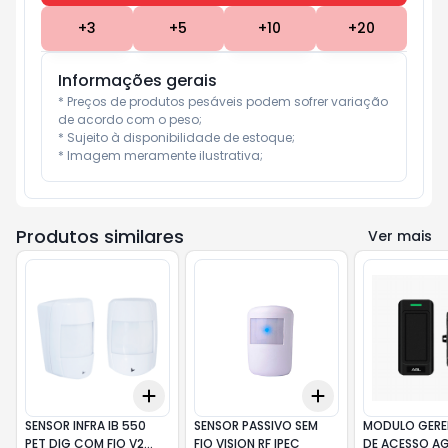
+
3
+
5
+
10
+
20
Informações gerais
* Preços de produtos pesáveis podem sofrer variação 
de acordo com o peso;

* Sujeito à disponibilidade de estoque;

* Imagem meramente ilustrativa;
Produtos similares
Ver mais
Add
Add
+
3
+
5
+
10
+
3
+
5
+
10
SENSOR INFRA IB 550
SENSOR PASSIVO SEM
MODULO GERE
PET DIG COM FIO V2
FIO VISION RF IPEC
DE ACESSO AG