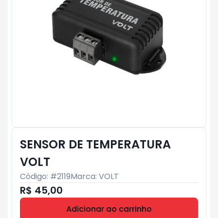
SENSOR DE TEMPERATURA
VOLT
Código: #
2119
Marca:
VOLT
R$ 45,00
Adicionar ao carrinho
Subtotal:
R$ 0