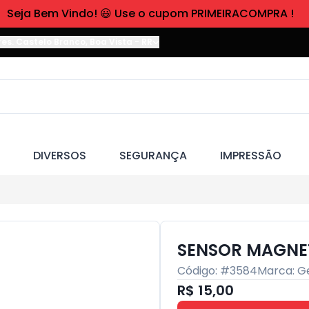
Seja Bem Vindo! 😃 Use o cupom PRIMEIRACOMPRA !
res. Castelo Branco
,
Boa Vista
-
RR
DIVERSOS
SEGURANÇA
IMPRESSÃO
SENSOR MAGNE
Código: #
3584
Marca:
G
R$ 15,00