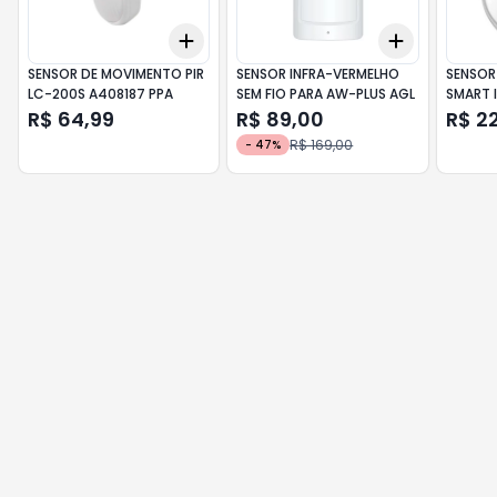
Add
Add
+
3
+
5
+
10
+
3
+
5
+
SENSOR DE MOVIMENTO PIR
SENSOR INFRA-VERMELHO
SENSOR
LC-200S A408187 PPA
SEM FIO PARA AW-PLUS AGL
SMART I
R$ 64,99
R$ 89,00
R$ 2
R$ 169,00
-
47
%