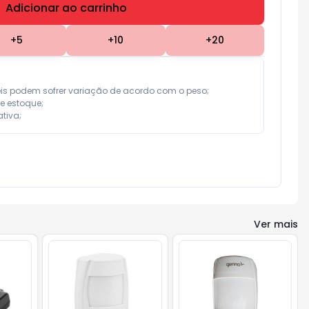
Adicionar ao carrinho
Subtotal:
R$ 0,00
+
5
+
10
+
20
eis podem sofrer variação de acordo com o peso;

e estoque;

tiva;
Ver mais