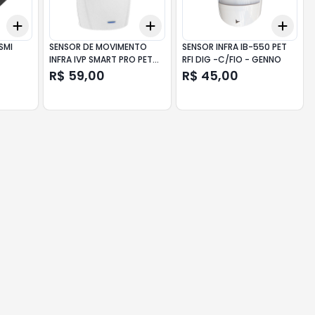
Add
Add
Add
+
3
+
5
+
10
+
3
+
5
+
10
+
3
SMI
SENSOR DE MOVIMENTO
SENSOR INFRA IB-550 PET
INFRA IVP SMART PRO PET
RFI DIG -C/FIO - GENNO
A408029 PPA
R$ 59,00
R$ 45,00