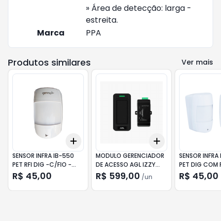
» Área de detecção: larga -
estreita.
Marca
PPA
Produtos similares
Ver mais
Add
Add
+
3
+
5
+
10
+
3
+
5
+
10
SENSOR INFRA IB-550
MODULO GERENCIADOR
SENSOR INFRA 
PET RFI DIG -C/FIO -
DE ACESSO AGL IZZY
PET DIG COM 
GENNO
ACCESS WIEGAND
GENNO
R$ 45,00
R$ 599,00
R$ 45,00
/
un