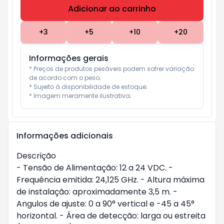
Adicionar ao carrinho
Subtotal:
R$ 0
+
3
+
5
+
10
+
20
Informações gerais
* Preços de produtos pesáveis podem sofrer variação 
de acordo com o peso;

* Sujeito à disponibilidade de estoque;

* Imagem meramente ilustrativa;
Informações adicionais
Descrição
- Tensão de Alimentação: 12 a 24 VDC. -
Frequência emitida: 24,125 GHz. - Altura máxima
de instalação: aproximadamente 3,5 m. -
Angulos de ajuste: 0 a 90° vertical e -45 a 45°
horizontal. - Área de detecção: larga ou estreita