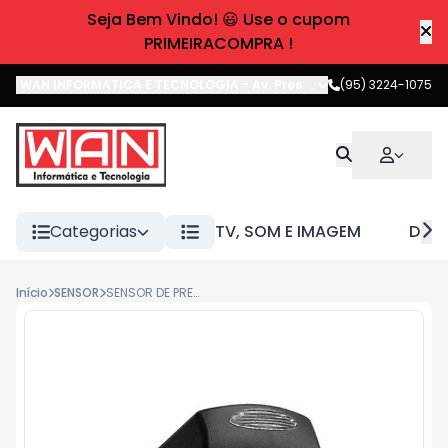
Seja Bem Vindo! 😃 Use o cupom
PRIMEIRACOMPRA !
WAN INFORMATICA E TECNOLOGIA
-
Av. Pres. Castelo Branco
(95) 3224-1075
,
Boa 
Categorias
TV, SOM E IMAGEM
DIVE
Início
SENSOR
SENSOR DE PRESENCA P/ PORTA RADAR SELECTION A22185 PPA