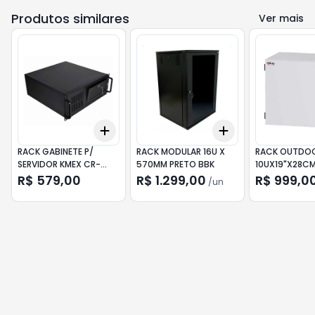
Produtos similares
Ver mais
Add
Add
+
3
+
5
+
10
+
3
+
5
+
10
RACK GABINETE P/
RACK MODULAR 16U X
RACK OUTDO
SERVIDOR KMEX CR-
570MM PRETO BBK
10UX19"X28C
S350 PRETO
R$ 579,00
R$ 1.299,00
R$ 999,0
/
un