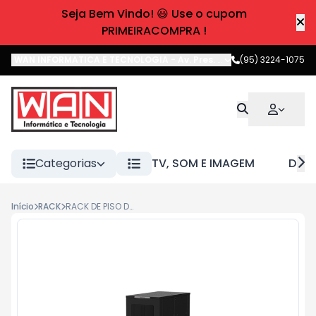
Seja Bem Vindo! 😃 Use o cupom
PRIMEIRACOMPRA !
WAN INFORMATICA E TECNOLOGIA
-
Av. Pres. Castelo Branco
(95) 3224-1075
,
Boa 
Categorias
TV, SOM E IMAGEM
DIVE
Início
RACK
RACK DE PISO DESMONTAVEL 44U 1070MM RPD 4417 INTELBRAS