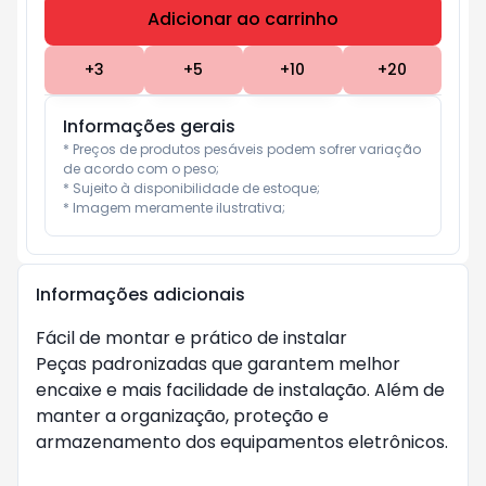
Adicionar ao carrinho
Subtotal:
R$ 0
+
3
+
5
+
10
+
20
Informações gerais
* Preços de produtos pesáveis podem sofrer variação 
de acordo com o peso;

* Sujeito à disponibilidade de estoque;

* Imagem meramente ilustrativa;
Informações adicionais
Fácil de montar e prático de instalar
Peças padronizadas que garantem melhor
encaixe e mais facilidade de instalação. Além de
manter a organização, proteção e
armazenamento dos equipamentos eletrônicos.